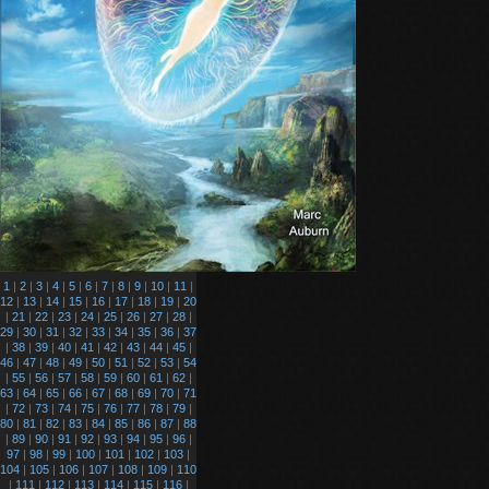
1
|
2
|
3
|
4
|
5
|
6
|
7
|
8
|
9
|
10
|
11
|
12
|
13
|
14
|
15
|
16
|
17
|
18
|
19
|
20
|
21
|
22
|
23
|
24
|
25
|
26
|
27
|
28
|
29
|
30
|
31
|
32
|
33
|
34
|
35
|
36
|
37
|
38
|
39
|
40
|
41
|
42
|
43
|
44
|
45
|
46
|
47
|
48
|
49
|
50
|
51
|
52
|
53
|
54
|
55
|
56
|
57
|
58
|
59
|
60
|
61
|
62
|
63
|
64
|
65
|
66
|
67
|
68
|
69
|
70
|
71
|
72
|
73
|
74
|
75
|
76
|
77
|
78
|
79
|
80
|
81
|
82
|
83
|
84
|
85
|
86
|
87
|
88
|
89
|
90
|
91
|
92
|
93
|
94
|
95
|
96
|
97
|
98
|
99
|
100
|
101
|
102
|
103
|
104
|
105
|
106
|
107
|
108
|
109
|
110
|
111
|
112
|
113
|
114
|
115
|
116
|