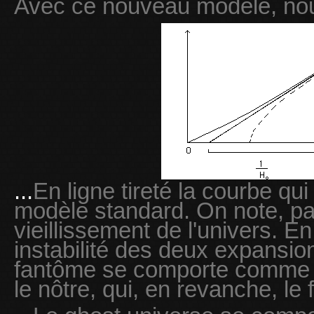
Avec ce nouveau modèle, nou
...
En ligne tireté la courbe qu
modèle standard. On note, par
vieillissement de l'univers. En
instabilité des deux expansion
fantôme se comporte comme s'
le nôtre, qui, en revanche, le 