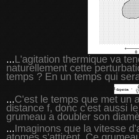
...
L'agitation thermique va ten
naturellement cette perturbat
temps ? En un temps qui sera
...
C'est le temps que met un a
distance f, donc c'est aussi 
grumeau a doubler son diamè
...
Imaginons que la vitesse d'a
atomes s'attirent. Ce grumea