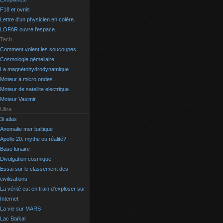
F18 et ovnis
Lettre d'un physicien en colère..
LOFAR ouvre l'espace.
Tech
Comment volent les soucoupes
Cosmologie gémellaire
La magnétohydrodynamique.
Moteur à micro ondes.
Moteur de satellite electrique.
Moteur Vasimir
Ultra
3i atlas
Anomalie mer baltique
Apollo 20: mythe ou réalité?
Base lunaire
Divulgation cosmique
Essai sur le classement des
civilisations
La vérité est en train d'exploser sur
Internet
La vie sur MARS
Lac Baïkal