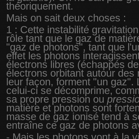
théoriquement.
Mais on sait deux choses :
1 : Cette instabilité gravitati
rôle tant que le gaz de matièr
"gaz de photons", tant que l'u
effet les photons interagissen
électrons libres (échappés d
électrons orbitant autour des
leur façon, forment "un gaz".
celui-ci se décomprime, comm
sa propre pression ou
pressio
matière et photons sont forte
masse de gaz ionisé tend à se
entraîne ce gaz de photons av
- Mais les photons vont à la v