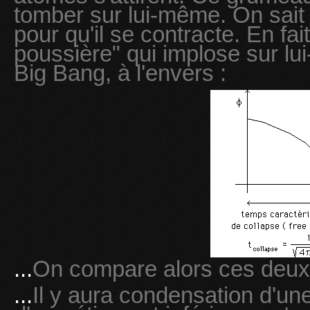
tomber sur lui-même. On sait 
pour qu'il se contracte. En fa
poussière" qui implose sur l
Big Bang, à l'envers :
...
On compare alors ces deux
...
Il y aura condensation d'une