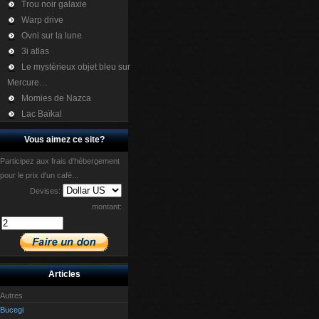
Trou noir galaxie
Warp drive
Ovni sur la lune
3i atlas
Le mystérieux objet bleu sur
Mercure…
Momies de Nazca
Lac Baïkal
Vous aimez ce site?
Participez aux frais d'hébergement
pour le prix d'un café...
Devises:
montant:
Articles
Autres
Bucegi