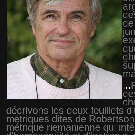
ar
des
de
ju
ex
qu
gh
su
ma
...
de
ch
décrivons les deux feuillets d
métriques dites de Robertson W
métrique riemanienne qui int