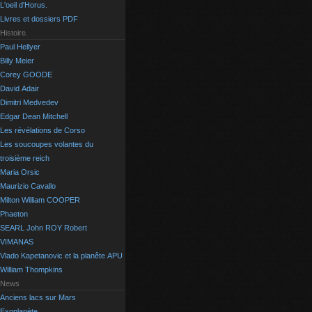
L'oeil d'Horus.
Livres et dossiers PDF
Histoire.
Paul Hellyer
Billy Meier
Corey GOODE
David Adair
Dimitri Medvedev
Edgar Dean Mitchell
Les révélations de Corso
Les soucoupes volantes du
troisième reich
Maria Orsic
Maurizio Cavallo
Milton William COOPER
Phaeton
SEARL John ROY Robert
VIMANAS
Vlado Kapetanovic et la planête APU
William Thompkins
News
Anciens lacs sur Mars
Exoplanète