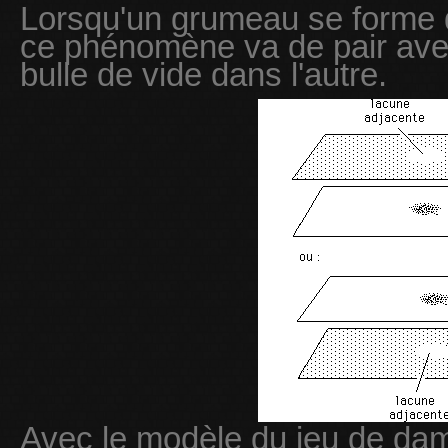
Lorsqu'un grumeau se forme da
ce phénomène va de pair ave
bulle de vide dans l'autre.
Avec le modèle du jeu de dam