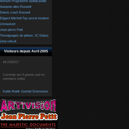
Astrium Programme spatial public
Autopsie alien Roswell
Debris crash Roswell
Edgard Mitchell Top secret incident
Unmasked
Jean pierre Petit
Temoignages de pilotes: JC Duboc
Zeta reticuli
Visiteurs depuis Avril 2005
All
1582917
Currently are 9 guests and no
members online
Kubik-Rubik Joomla! Extensions