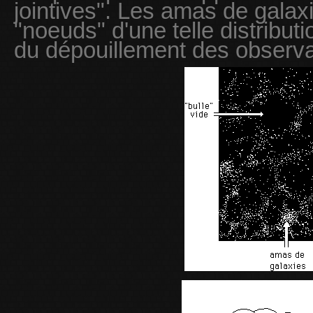
jointives". Les amas de galax
"noeuds" d'une telle distributi
du dépouillement des observa