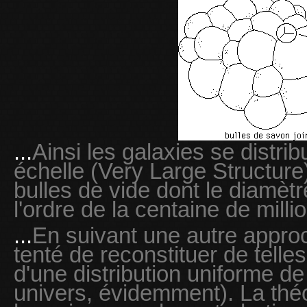
...
Ainsi les galaxies se distri
échelle (Very Large Structure
bulles de vide dont le diamètr
l'ordre de la centaine de mill
...
En suivant une autre appro
tenté de reconstituer de telles
d'une distribution uniforme d
univers, évidemment). La théori