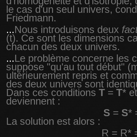
d'homogénéité et d'isotropie, 
le cas d'un seul univers, cond
Friedmann.
...
Nous introduisons deux
fac
(t). Ce sont les dimensions ca
chacun des deux univers.
...
Le problème concerne les co
suppose "qu'au tout début" (
ultérieurement repris et com
des deux univers sont identique
Dans ces conditions
T
=
T
* e
deviennent :
S
=
S
* 
La solution est alors :
R = R* 