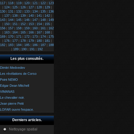
117
|
118
|
119
|
120
|
121
|
122
|
123
|
124
|
125
|
126
|
127
|
128
|
129
|
130
|
131
|
132
|
133
|
134
|
135
|
136
|
137
|
138
|
139
|
140
|
141
|
142
|
143
|
144
|
145
|
146
|
147
|
148
|
149
|
150
|
151
|
152
|
153
|
154
|
155
|
156
|
157
|
158
|
159
|
160
|
161
|
162
|
163
|
164
|
165
|
166
|
167
|
168
|
169
|
170
|
171
|
172
|
173
|
174
|
175
|
176
|
177
|
178
|
179
|
180
|
181
|
182
|
183
|
184
|
185
|
186
|
187
|
188
|
189
|
190
|
191
|
192
Les plus consultés.
Dimitri Medvedev
Les révélations de Corso
Point NEMO
Edgar Dean Mitchell
VIMANAS
Le chevalier noir.
Jean pierre Petit
LOFAR ouvre l'espace.
Derniers articles.
Nettoyage spatial