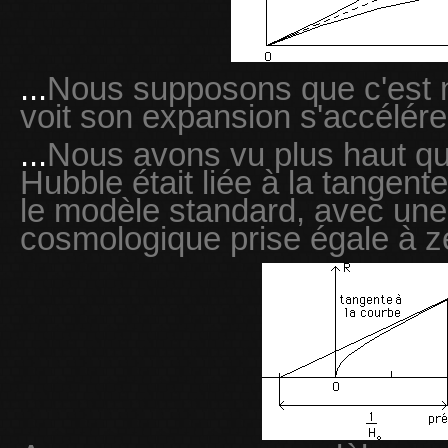
...
Nous supposons que c'est n
voit son expansion s'accélére
...
Nous avons vu plus haut qu
Hubble était liée à la tangent
le modèle standard, avec une
cosmologique prise égale à zé