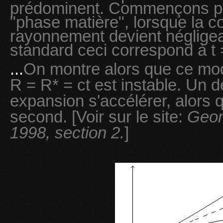
prédominent. Commençons pa
"phase matière", lorsque la co
rayonnement devient négligea
standard ceci correspond à t 
...
On montre alors que ce mod
R = R* = ct est instable. Un 
expansion s'accélérer, alors qu
second. [Voir sur le site:
Geom
1998, section 2.
]