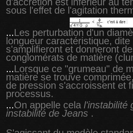
d'accrétion est inférieur au t
sous l'effet de l'agitation ther
...
Les perturbation d'un diamè
longueur caractéristique, dite
s'amplifieront et donneront d
conglomérats de matière (clu
...
Lorsque ce "grumeau" de ma
matière se trouve comprimée,
de pression s'accroissent et f
processus.
...
On appelle cela
l'instabilit
instabilité de Jeans
.
S'agissant du modèle standard