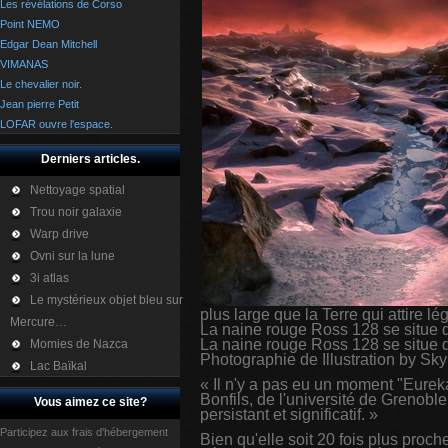
Les révélations de Corso
Point NEMO
Edgar Dean Mitchell
VIMANAS
Le chevalier noir.
Jean pierre Petit
LOFAR ouvre l'espace.
Derniers articles.
Nettoyage spatial
Trou noir galaxie
Warp drive
Ovni sur la lune
3i atlas
Le mystérieux objet bleu sur
plus large que la Terre qui attire l
Mercure…
La naine rouge Ross 128 se situe d
La naine rouge Ross 128 se situe d
Momies de Nazca
Photographie de Illustration by Sk
Lac Baïkal
« Il n'y a pas eu un moment "Eureka
Bonfils, de l'université de Grenob
Vous aimez ce site?
persistant et significatif. »
Participez aux frais d'hébergement
Bien qu'elle soit 20 fois plus proch