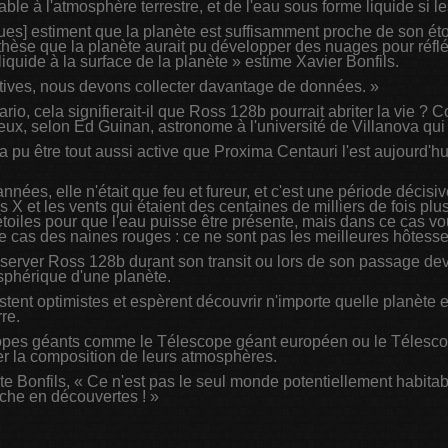
e à l'atmosphère terrestre, et de l'eau sous forme liquide si l
ques] estiment que la planète est suffisamment proche de son ét
othèse que la planète aurait pu développer des nuages pour réfléc
t liquide à la surface de la planète » estime Xavier Bonfils.
âtives, nous devons collecter davantage de données. »
rio, cela signifierait-il que Ross 128b pourrait abriter la vie 
ieux, selon Ed Guinan, astronome à l'université de Villanova qu
pu être tout aussi active que Proxima Centauri l'est aujourd'hui,
'années, elle n'était que feu et fureur, et c'est une période déci
 X et les vents qui étaient des centaines de milliers de fois plus
étoiles pour que l'eau puisse être présente, mais dans ce cas 
 le cas des naines rouges : ce ne sont pas les meilleures hôtesse
rver Ross 128b durant son transit ou lors de son passage devan
sphérique d'une planète.
estent optimistes et espèrent découvrir n'importe quelle planète
re.
opes géants comme le Télescope géant européen ou le Télescop
er la composition de leurs atmosphères.
te Bonfils, « Ce n'est pas le seul monde potentiellement habit
iche en découvertes ! »