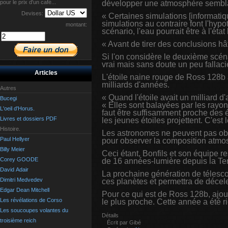
pour le prix d'un café...
développer une atmosphère semblabl
Devises:
« Certaines simulations [informati
simulations au contraire font l'hyp
montant:
scénario, l'eau pourrait être à l'éta
« Avant de tirer des conclusions h
Si l'on considère le deuxième scéna
vrai mais sans doute un peu fallac
Articles
L'étoile naine rouge de Ross 128b a 
milliards d'années.
Autres
« Quand l'étoile avait un milliard d
Bucegi
« Elles sont balayées par les rayons
L'oeil d'Horus.
faut être suffisamment proche des 
Livres et dossiers PDF
les jeunes étoiles projettent. C'est
Histoire.
Les astronomes ne peuvent pas obse
Paul Hellyer
pour observer la composition atmo
Billy Meier
Ceci étant, Bonfils et son équipe r
Corey GOODE
de 16 années-lumière depuis la Ter
David Adair
La prochaine génération de télesc
Dimitri Medvedev
ces planètes et permettra de décel
Edgar Dean Mitchell
Pour ce qui est de Ross 128b, ajou
Les révélations de Corso
le plus proche. Cette année a été r
Les soucoupes volantes du
Détails
troisième reich
Écrit par
Gibé