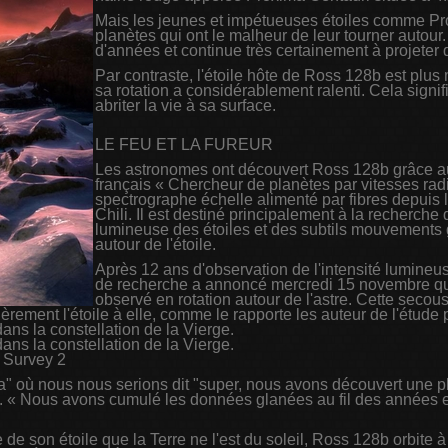
Mais les jeunes et impétueuses étoiles comme Pro
planètes qui ont le malheur de leur tourner autour
d'années et continue très certainement à projeter d
Par contraste, l'étoile hôte de Ross 128b est plus 
sa rotation a considérablement ralenti. Cela sign
abriter la vie à sa surface.
LE FEU ET LA FUREUR
Les astronomes ont découvert Ross 128b grâce au
français « Chercheur de planètes par vitesses ra
spectrographe échelle alimenté par fibres depuis l
Chili. Il est destiné principalement à la recherche 
lumineuse des étoiles et des subtils mouvements g
autour de l'étoile.
Après 12 ans d'observation de l'intensité lumineus
de recherche a annoncé mercredi 15 novembre qu'u
observé en rotation autour de l'astre. Cette sec
égèrement l'étoile à elle, comme le rapporte les auteur de l'étud
ans la constellation de la Vierge.
ans la constellation de la Vierge.
y Survey 2
" où nous nous serions dit "super, nous avons découvert une pla
le. « Nous avons cumulé les données glanées au fil des années 
e de son étoile que la Terre ne l'est du soleil, Ross 128b orbite