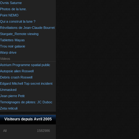
Ovnis Saturne
Photos de la lune.
Point NEMO
Qui a construit la lune ?
Révélations de Jean-Claude Bourret
Stargate_Remote viewing
Tablettes Mayas
Trou noir galaxie
Warp drive
Videos
Astrium Programme spatial public
Autopsie alien Roswell
Debris crash Roswell
Edgard Mitchell Top secret incident
Unmasked
Jean pierre Petit
Temoignages de pilotes: JC Duboc
Zeta reticuli
Visiteurs depuis Avril 2005
All
1582986