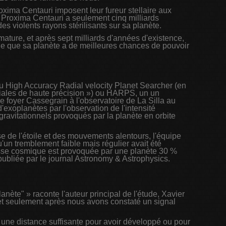
xima Centauri imposent leur fureur stellaire aux
. Proxima Centauri a seulement cinq milliards
es violents rayons stérilisants sur sa planète.
mature, et après sept milliards d'années d'existence,
ifie que sa planète a de meilleures chances de pouvoir
 High Accuracy Radial velocity Planet Searcher (en
diales de haute précision ») ou HARPS, un un
e foyer Cassegrain à l'observatoire de La Silla au
d'exoplanètes par l'observation de l'intensité
ravitationnels provoqués par la planète en orbite
e de l'étoile et des mouvements alentours, l'équipe
n tremblement faible mais régulier avait été
ousse cosmique est provoquée par une planète 30 %
e publiée par le journal Astronomy & Astrophysics.
nète" » raconte l'auteur principal de l'étude, Xavier
et seulement après nous avons constaté un signal
 à une distance suffisante pour avoir développé ou pour