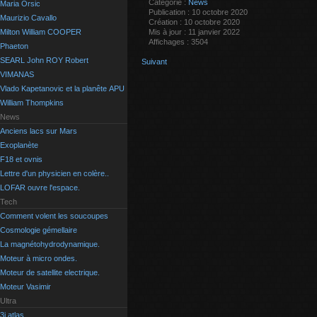
Catégorie :
News
Maria Orsic
Publication : 10 octobre 2020
Maurizio Cavallo
Création : 10 octobre 2020
Mis à jour : 11 janvier 2022
Milton William COOPER
Affichages : 3504
Phaeton
SEARL John ROY Robert
Suivant
VIMANAS
Vlado Kapetanovic et la planête APU
William Thompkins
News
Anciens lacs sur Mars
Exoplanète
F18 et ovnis
Lettre d'un physicien en colère..
LOFAR ouvre l'espace.
Tech
Comment volent les soucoupes
Cosmologie gémellaire
La magnétohydrodynamique.
Moteur à micro ondes.
Moteur de satellite electrique.
Moteur Vasimir
Ultra
3i atlas