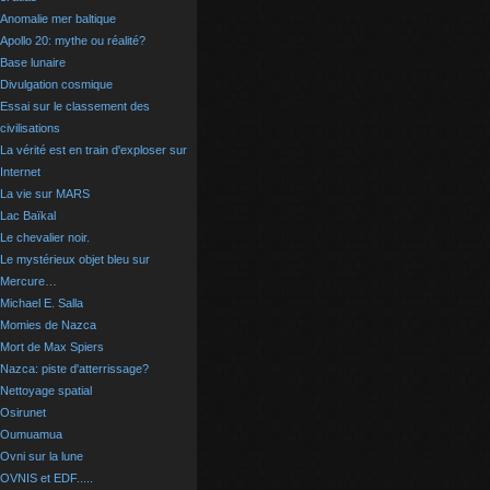
Anomalie mer baltique
Apollo 20: mythe ou réalité?
Base lunaire
Divulgation cosmique
Essai sur le classement des
civilisations
La vérité est en train d'exploser sur
Internet
La vie sur MARS
Lac Baïkal
Le chevalier noir.
Le mystérieux objet bleu sur
Mercure…
Michael E. Salla
Momies de Nazca
Mort de Max Spiers
Nazca: piste d'atterrissage?
Nettoyage spatial
Osirunet
Oumuamua
Ovni sur la lune
OVNIS et EDF.....