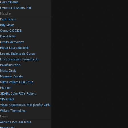
L'oeil d'Horus.
Livres et dossiers PDF
Histoire.
Paul Hellyer
Billy Meier
Corey GOODE
David Adair
Dimitri Medvedev
Edgar Dean Mitchell
Les révélations de Corso
Les soucoupes volantes du
troisième reich
Maria Orsic
Maurizio Cavallo
Milton William COOPER
Phaeton
SEARL John ROY Robert
VIMANAS
Vlado Kapetanovic et la planête APU
William Thompkins
News
Anciens lacs sur Mars
Exoplanète