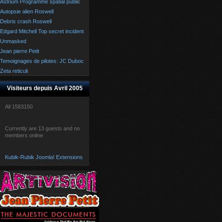
Astrium Programme spatial public
Autopsie alien Roswell
Debris crash Roswell
Edgard Mitchell Top secret incident
Unmasked
Jean pierre Petit
Temoignages de pilotes: JC Duboc
Zeta reticuli
Visiteurs depuis Avril 2005
All
1583150
Currently are 13 guests and no
members online
Kubik-Rubik Joomla! Extensions