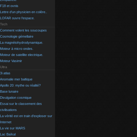
F18 et ovnis
Lettre d'un physicien en colère..
LOFAR ouvre l'espace.
Tech
Comment volent les soucoupes
Cosmologie gémellaire
La magnétohydrodynamique.
Moteur à micro ondes.
Moteur de satellite electrique.
Moteur Vasimir
Ultra
3i atlas
Anomalie mer baltique
Apollo 20: mythe ou réalité?
Base lunaire
Divulgation cosmique
Essai sur le classement des
civilisations
La vérité est en train d'exploser sur
Internet
La vie sur MARS
Lac Baïkal