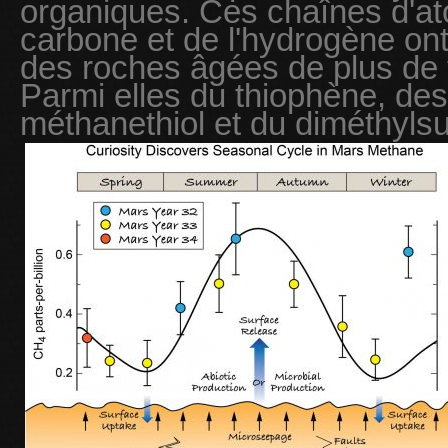
organiques. Ces chaînes d'a
carbone et de l'hydrogène on
des roches âgées de plus de t
Parmi elles du thiophène, de
méthanethiol et du diméthylsu