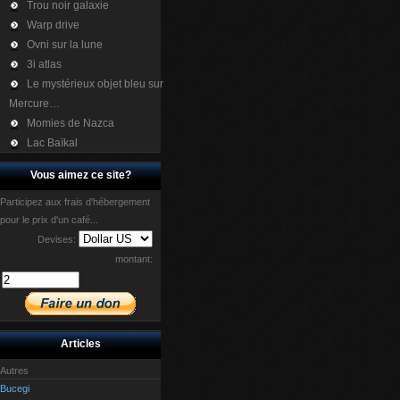
Trou noir galaxie
Warp drive
Ovni sur la lune
3i atlas
Le mystérieux objet bleu sur
Mercure…
Momies de Nazca
Lac Baïkal
Vous aimez ce site?
Participez aux frais d'hébergement
pour le prix d'un café...
Devises:
montant:
Articles
Autres
Bucegi