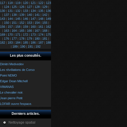
117
|
118
|
119
|
120
|
121
|
122
|
123
|
124
|
125
|
126
|
127
|
128
|
129
|
130
|
131
|
132
|
133
|
134
|
135
|
136
|
137
|
138
|
139
|
140
|
141
|
142
|
143
|
144
|
145
|
146
|
147
|
148
|
149
|
150
|
151
|
152
|
153
|
154
|
155
|
156
|
157
|
158
|
159
|
160
|
161
|
162
|
163
|
164
|
165
|
166
|
167
|
168
|
169
|
170
|
171
|
172
|
173
|
174
|
175
|
176
|
177
|
178
|
179
|
180
|
181
|
182
|
183
|
184
|
185
|
186
|
187
|
188
|
189
|
190
|
191
|
192
Les plus consultés.
Dimitri Medvedev
Les révélations de Corso
Point NEMO
Edgar Dean Mitchell
VIMANAS
Le chevalier noir.
Jean pierre Petit
LOFAR ouvre l'espace.
Derniers articles.
Nettoyage spatial