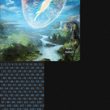
1
|
2
|
3
|
4
|
5
|
6
|
7
|
8
|
9
|
10
|
11
|
12
|
13
|
14
|
15
|
16
|
17
|
18
|
19
|
20
|
21
|
22
|
23
|
24
|
25
|
26
|
27
|
28
|
29
|
30
|
31
|
32
|
33
|
34
|
35
|
36
|
37
|
38
|
39
|
40
|
41
|
42
|
43
|
44
|
45
|
46
|
47
|
48
|
49
|
50
|
51
|
52
|
53
|
54
|
55
|
56
|
57
|
58
|
59
|
60
|
61
|
62
|
63
|
64
|
65
|
66
|
67
|
68
|
69
|
70
|
71
|
72
|
73
|
74
|
75
|
76
|
77
|
78
|
79
|
80
|
81
|
82
|
83
|
84
|
85
|
86
|
87
|
88
|
89
|
90
|
91
|
92
|
93
|
94
|
95
|
96
|
97
|
98
|
99
|
100
|
101
|
102
|
103
|
104
|
105
|
106
|
107
|
108
|
109
|
110
|
111
|
112
|
113
|
114
|
115
|
116
|