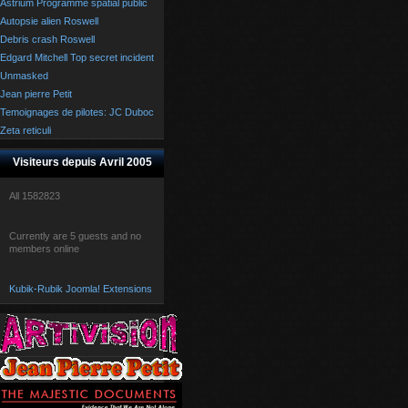
Astrium Programme spatial public
Autopsie alien Roswell
Debris crash Roswell
Edgard Mitchell Top secret incident
Unmasked
Jean pierre Petit
Temoignages de pilotes: JC Duboc
Zeta reticuli
Visiteurs depuis Avril 2005
All
1582823
Currently are 5 guests and no
members online
Kubik-Rubik Joomla! Extensions