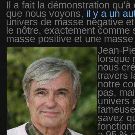
Il a fait la démonstration qu’à
que nous voyons,
il y a un a
univers de masse négative et 
le nôtre, exactement comme 
masse positive et une masse 
Jean-Pie
lorsque
nous cré
travers l
notre co
pas, mai
univers e
fameuse 
savez qu
fonctionn
a 95 % d