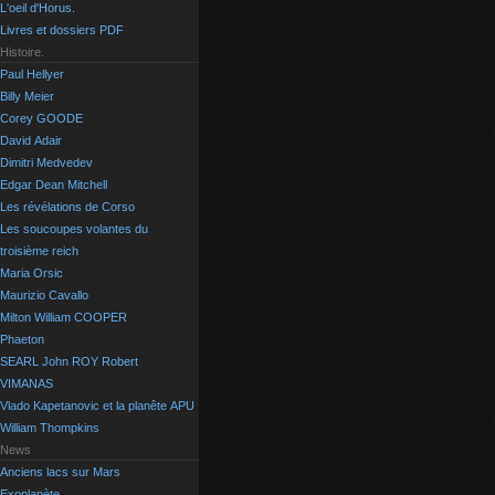
L'oeil d'Horus.
Livres et dossiers PDF
Histoire.
Paul Hellyer
Billy Meier
Corey GOODE
David Adair
Dimitri Medvedev
Edgar Dean Mitchell
Les révélations de Corso
Les soucoupes volantes du
troisième reich
Maria Orsic
Maurizio Cavallo
Milton William COOPER
Phaeton
SEARL John ROY Robert
VIMANAS
Vlado Kapetanovic et la planête APU
William Thompkins
News
Anciens lacs sur Mars
Exoplanète