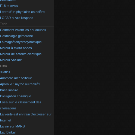
F18 et ovnis
Lettre d'un physicien en colère..
LOFAR ouvre l'espace.
Tech
Comment volent les soucoupes
Cosmologie gémellaire
La magnétohydrodynamique.
Moteur à micro ondes.
Moteur de satellite electrique.
Moteur Vasimir
Ultra
3i atlas
Anomalie mer baltique
Apollo 20: mythe ou réalité?
Base lunaire
Divulgation cosmique
Essai sur le classement des
civilisations
La vérité est en train d'exploser sur
Internet
La vie sur MARS
Lac Baïkal