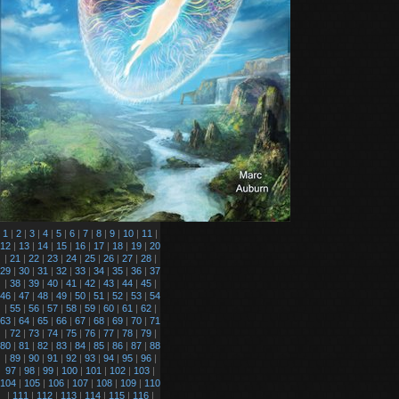
1
|
2
|
3
|
4
|
5
|
6
|
7
|
8
|
9
|
10
|
11
|
12
|
13
|
14
|
15
|
16
|
17
|
18
|
19
|
20
|
21
|
22
|
23
|
24
|
25
|
26
|
27
|
28
|
29
|
30
|
31
|
32
|
33
|
34
|
35
|
36
|
37
|
38
|
39
|
40
|
41
|
42
|
43
|
44
|
45
|
46
|
47
|
48
|
49
|
50
|
51
|
52
|
53
|
54
|
55
|
56
|
57
|
58
|
59
|
60
|
61
|
62
|
63
|
64
|
65
|
66
|
67
|
68
|
69
|
70
|
71
|
72
|
73
|
74
|
75
|
76
|
77
|
78
|
79
|
80
|
81
|
82
|
83
|
84
|
85
|
86
|
87
|
88
|
89
|
90
|
91
|
92
|
93
|
94
|
95
|
96
|
97
|
98
|
99
|
100
|
101
|
102
|
103
|
104
|
105
|
106
|
107
|
108
|
109
|
110
|
111
|
112
|
113
|
114
|
115
|
116
|