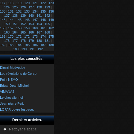
117
|
118
|
119
|
120
|
121
|
122
|
123
|
124
|
125
|
126
|
127
|
128
|
129
|
130
|
131
|
132
|
133
|
134
|
135
|
136
|
137
|
138
|
139
|
140
|
141
|
142
|
143
|
144
|
145
|
146
|
147
|
148
|
149
|
150
|
151
|
152
|
153
|
154
|
155
|
156
|
157
|
158
|
159
|
160
|
161
|
162
|
163
|
164
|
165
|
166
|
167
|
168
|
169
|
170
|
171
|
172
|
173
|
174
|
175
|
176
|
177
|
178
|
179
|
180
|
181
|
182
|
183
|
184
|
185
|
186
|
187
|
188
|
189
|
190
|
191
|
192
Les plus consultés.
Dimitri Medvedev
Les révélations de Corso
Point NEMO
Edgar Dean Mitchell
VIMANAS
Le chevalier noir.
Jean pierre Petit
LOFAR ouvre l'espace.
Derniers articles.
Nettoyage spatial