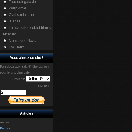
Trou noir galaxie
Warp drive
Ovni sur la lune
3i atlas
Le mystérieux objet bleu sur
Mercure…
Momies de Nazca
Lac Baïkal
Vous aimez ce site?
Participez aux frais d'hébergement
pour le prix d'un café...
Devises:
montant:
Articles
Autres
Bucegi