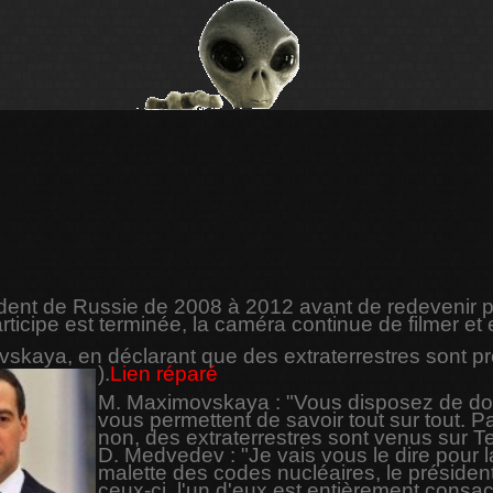
ident de Russie de 2008 à 2012 avant de redevenir p
articipe est terminée, la caméra continue de filmer et 
vskaya, en déclarant que des extraterrestres sont p
).
Lien réparé
M. Maximovskaya : "Vous disposez de dos
vous permettent de savoir tout sur tout. 
non, des extraterrestres sont venus sur Te
D. Medvedev : "Je vais vous le dire pour la
malette des codes nucléaires, le président
ceux-ci, l'un d'eux est entièrement consacr