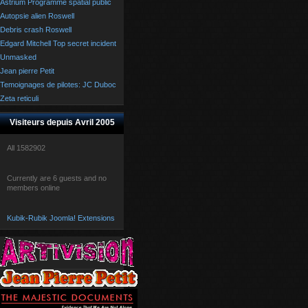
Astrium Programme spatial public
Autopsie alien Roswell
Debris crash Roswell
Edgard Mitchell Top secret incident
Unmasked
Jean pierre Petit
Temoignages de pilotes: JC Duboc
Zeta reticuli
Visiteurs depuis Avril 2005
All
1582902
Currently are 6 guests and no
members online
Kubik-Rubik Joomla! Extensions