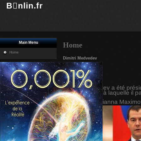
Bnlin.fr
Main Menu
Home
Home
Dimitri Medvedev
Imprimer
E-mail
Dimitri Medvedev a été prés
que l'émission à laquelle il p
journaliste Marianna Maximo