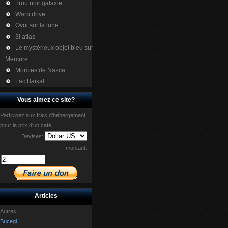
Trou noir galaxie
Warp drive
Ovni sur la lune
3i atlas
Le mystérieux objet bleu sur
Mercure…
Momies de Nazca
Lac Baïkal
Vous aimez ce site?
Participez aux frais d'hébergement
pour le prix d'un café...
Devises:
montant:
Articles
Autres
Bucegi