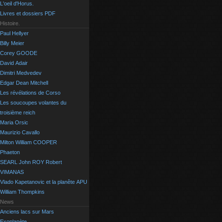
L'oeil d'Horus.
Livres et dossiers PDF
Histoire.
Paul Hellyer
Billy Meier
Corey GOODE
David Adair
Dimitri Medvedev
Edgar Dean Mitchell
Les révélations de Corso
Les soucoupes volantes du
troisième reich
Maria Orsic
Maurizio Cavallo
Milton William COOPER
Phaeton
SEARL John ROY Robert
VIMANAS
Vlado Kapetanovic et la planête APU
William Thompkins
News
Anciens lacs sur Mars
Exoplanète