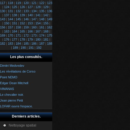
117
|
118
|
119
|
120
|
121
|
122
|
123
|
124
|
125
|
126
|
127
|
128
|
129
|
130
|
131
|
132
|
133
|
134
|
135
|
136
|
137
|
138
|
139
|
140
|
141
|
142
|
143
|
144
|
145
|
146
|
147
|
148
|
149
|
150
|
151
|
152
|
153
|
154
|
155
|
156
|
157
|
158
|
159
|
160
|
161
|
162
|
163
|
164
|
165
|
166
|
167
|
168
|
169
|
170
|
171
|
172
|
173
|
174
|
175
|
176
|
177
|
178
|
179
|
180
|
181
|
182
|
183
|
184
|
185
|
186
|
187
|
188
|
189
|
190
|
191
|
192
Les plus consultés.
Dimitri Medvedev
Les révélations de Corso
Point NEMO
Edgar Dean Mitchell
VIMANAS
Le chevalier noir.
Jean pierre Petit
LOFAR ouvre l'espace.
Derniers articles.
Nettoyage spatial