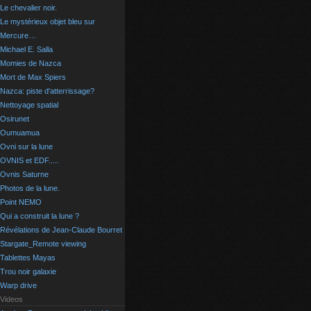
Le chevalier noir.
Le mystérieux objet bleu sur
Mercure…
Michael E. Salla
Momies de Nazca
Mort de Max Spiers
Nazca: piste d'atterrissage?
Nettoyage spatial
Osirunet
Oumuamua
Ovni sur la lune
OVNIS et EDF.....
Ovnis Saturne
Photos de la lune.
Point NEMO
Qui a construit la lune ?
Révélations de Jean-Claude Bourret
Stargate_Remote viewing
Tablettes Mayas
Trou noir galaxie
Warp drive
Videos