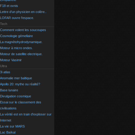
F18 et ovnis
Lettre d'un physicien en colère..
LOFAR ouvre l'espace.
Tech
Comment volent les soucoupes
Cosmologie gémellaire
La magnétohydrodynamique.
Moteur à micro ondes.
Moteur de satellite electrique.
Moteur Vasimir
Ultra
3i atlas
Anomalie mer baltique
Apollo 20: mythe ou réalité?
Base lunaire
Divulgation cosmique
Essai sur le classement des
civilisations
La vérité est en train d'exploser sur
Internet
La vie sur MARS
Lac Baïkal