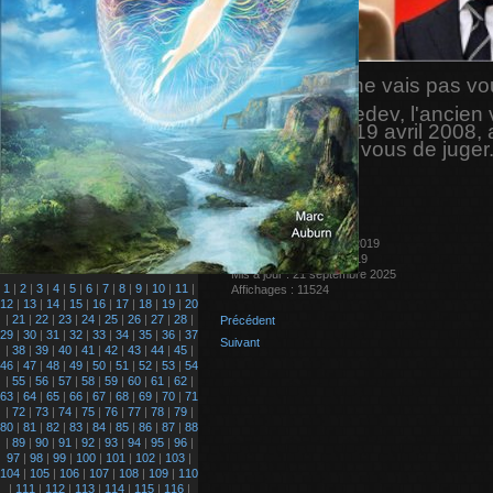
américain. Je ne vais pas vo
Comme Medvedev, l'ancien vi
conférence le 19 avril 2008, 
Vrai ou faux, à vous de juger
l'appui ?
Détails
Écrit par
Gibé
Catégorie :
Histoire.
Publication : 16 janvier 2019
Création : 16 janvier 2019
Mis à jour : 21 septembre 2025
1
|
2
|
3
|
4
|
5
|
6
|
7
|
8
|
9
|
10
|
11
|
Affichages : 11524
12
|
13
|
14
|
15
|
16
|
17
|
18
|
19
|
20
|
21
|
22
|
23
|
24
|
25
|
26
|
27
|
28
|
Précédent
29
|
30
|
31
|
32
|
33
|
34
|
35
|
36
|
37
Suivant
|
38
|
39
|
40
|
41
|
42
|
43
|
44
|
45
|
46
|
47
|
48
|
49
|
50
|
51
|
52
|
53
|
54
|
55
|
56
|
57
|
58
|
59
|
60
|
61
|
62
|
63
|
64
|
65
|
66
|
67
|
68
|
69
|
70
|
71
|
72
|
73
|
74
|
75
|
76
|
77
|
78
|
79
|
80
|
81
|
82
|
83
|
84
|
85
|
86
|
87
|
88
|
89
|
90
|
91
|
92
|
93
|
94
|
95
|
96
|
97
|
98
|
99
|
100
|
101
|
102
|
103
|
104
|
105
|
106
|
107
|
108
|
109
|
110
|
111
|
112
|
113
|
114
|
115
|
116
|