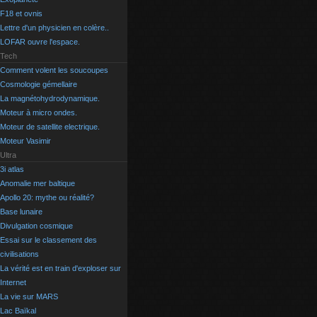
F18 et ovnis
Lettre d'un physicien en colère..
LOFAR ouvre l'espace.
Tech
Comment volent les soucoupes
Cosmologie gémellaire
La magnétohydrodynamique.
Moteur à micro ondes.
Moteur de satellite electrique.
Moteur Vasimir
Ultra
3i atlas
Anomalie mer baltique
Apollo 20: mythe ou réalité?
Base lunaire
Divulgation cosmique
Essai sur le classement des
civilisations
La vérité est en train d'exploser sur
Internet
La vie sur MARS
Lac Baïkal