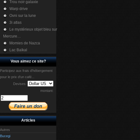
Trou noir galaxie
Warp drive
Ovni sur la lune
3i atlas
Le mystérieux objet bleu sur
Mercure…
Momies de Nazca
Lac Baïkal
Vous aimez ce site?
Participez aux frais d'hébergement
pour le prix d'un café...
Devises:
montant:
Articles
Autres
Bucegi