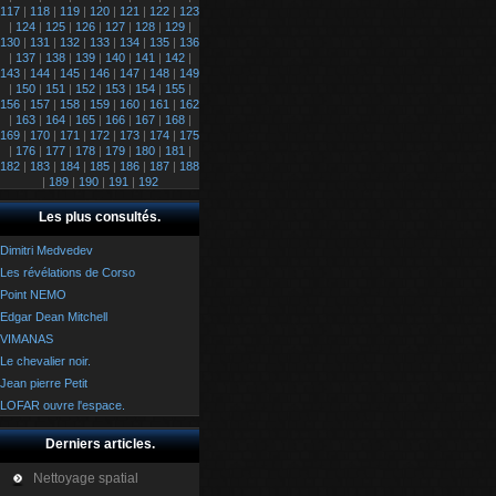
117
|
118
|
119
|
120
|
121
|
122
|
123
|
124
|
125
|
126
|
127
|
128
|
129
|
130
|
131
|
132
|
133
|
134
|
135
|
136
|
137
|
138
|
139
|
140
|
141
|
142
|
143
|
144
|
145
|
146
|
147
|
148
|
149
|
150
|
151
|
152
|
153
|
154
|
155
|
156
|
157
|
158
|
159
|
160
|
161
|
162
|
163
|
164
|
165
|
166
|
167
|
168
|
169
|
170
|
171
|
172
|
173
|
174
|
175
|
176
|
177
|
178
|
179
|
180
|
181
|
182
|
183
|
184
|
185
|
186
|
187
|
188
|
189
|
190
|
191
|
192
Les plus consultés.
Dimitri Medvedev
Les révélations de Corso
Point NEMO
Edgar Dean Mitchell
VIMANAS
Le chevalier noir.
Jean pierre Petit
LOFAR ouvre l'espace.
Derniers articles.
Nettoyage spatial