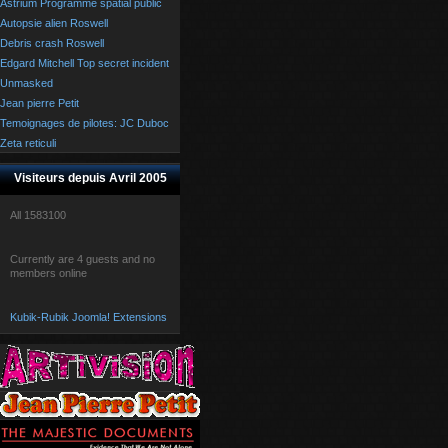
Astrium Programme spatial public
Autopsie alien Roswell
Debris crash Roswell
Edgard Mitchell Top secret incident
Unmasked
Jean pierre Petit
Temoignages de pilotes: JC Duboc
Zeta reticuli
Visiteurs depuis Avril 2005
All
1583100
Currently are 4 guests and no
members online
Kubik-Rubik Joomla! Extensions