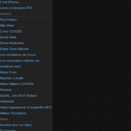
L'oeil d'Horus.
Livres et dossiers PDF
Histoire.
Paul Hellyer
Billy Meier
Corey GOODE
David Adair
Dimitri Medvedev
Edgar Dean Mitchell
Les révélations de Corso
Les soucoupes volantes du
troisième reich
Maria Orsic
Maurizio Cavallo
Milton William COOPER
Phaeton
SEARL John ROY Robert
VIMANAS
Vlado Kapetanovic et la planête APU
William Thompkins
News
Anciens lacs sur Mars
Exoplanète