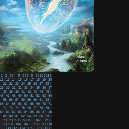
1
|
2
|
3
|
4
|
5
|
6
|
7
|
8
|
9
|
10
|
11
|
12
|
13
|
14
|
15
|
16
|
17
|
18
|
19
|
20
|
21
|
22
|
23
|
24
|
25
|
26
|
27
|
28
|
29
|
30
|
31
|
32
|
33
|
34
|
35
|
36
|
37
|
38
|
39
|
40
|
41
|
42
|
43
|
44
|
45
|
46
|
47
|
48
|
49
|
50
|
51
|
52
|
53
|
54
|
55
|
56
|
57
|
58
|
59
|
60
|
61
|
62
|
63
|
64
|
65
|
66
|
67
|
68
|
69
|
70
|
71
|
72
|
73
|
74
|
75
|
76
|
77
|
78
|
79
|
80
|
81
|
82
|
83
|
84
|
85
|
86
|
87
|
88
|
89
|
90
|
91
|
92
|
93
|
94
|
95
|
96
|
97
|
98
|
99
|
100
|
101
|
102
|
103
|
104
|
105
|
106
|
107
|
108
|
109
|
110
|
111
|
112
|
113
|
114
|
115
|
116
|