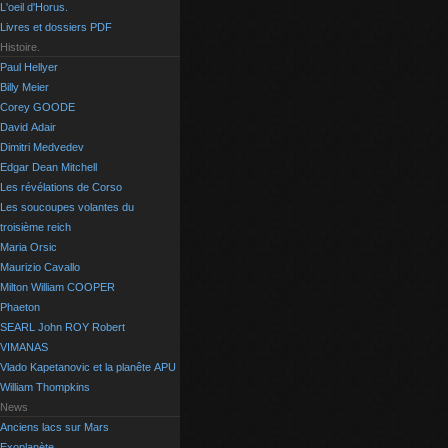
L'oeil d'Horus.
Livres et dossiers PDF
Histoire.
Paul Hellyer
Billy Meier
Corey GOODE
David Adair
Dimitri Medvedev
Edgar Dean Mitchell
Les révélations de Corso
Les soucoupes volantes du
troisième reich
Maria Orsic
Maurizio Cavallo
Milton William COOPER
Phaeton
SEARL John ROY Robert
VIMANAS
Vlado Kapetanovic et la planête APU
William Thompkins
News
Anciens lacs sur Mars
Exoplanète