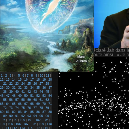
notre orbite« , a déclaré Jah dans 
que possible. Il ajoute ainsi : « Je
1
|
2
|
3
|
4
|
5
|
6
|
7
|
8
|
9
|
10
|
11
|
12
|
13
|
14
|
15
|
16
|
17
|
18
|
19
|
20
|
21
|
22
|
23
|
24
|
25
|
26
|
27
|
28
|
29
|
30
|
31
|
32
|
33
|
34
|
35
|
36
|
37
|
38
|
39
|
40
|
41
|
42
|
43
|
44
|
45
|
46
|
47
|
48
|
49
|
50
|
51
|
52
|
53
|
54
|
55
|
56
|
57
|
58
|
59
|
60
|
61
|
62
|
63
|
64
|
65
|
66
|
67
|
68
|
69
|
70
|
71
|
72
|
73
|
74
|
75
|
76
|
77
|
78
|
79
|
80
|
81
|
82
|
83
|
84
|
85
|
86
|
87
|
88
|
89
|
90
|
91
|
92
|
93
|
94
|
95
|
96
|
97
|
98
|
99
|
100
|
101
|
102
|
103
|
104
|
105
|
106
|
107
|
108
|
109
|
110
|
111
|
112
|
113
|
114
|
115
|
116
|