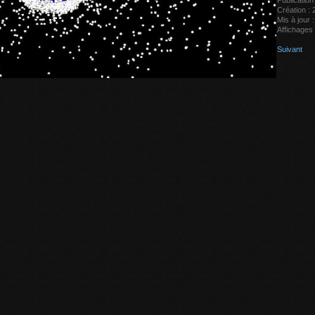
Publicatio
Création :
Mis à jour
Affichages
Suivant