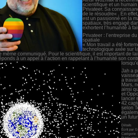
scientifique et un humain
Privateer. Sa connaissan
de le résoudre« . En effet
est un passionné en la ma
spatiaux, très engagé dan
exhortent l’humanité à fa
Privateer : l’entreprise du
spatiale
« Mon travail a été fortem
technologique axée sur la 
le même communiqué. Pour le scientifique, il est important de lai
 réponds à un appel à l’action en rappelant à l’humanité son contr
lorsqu’
Jah a p
vaissea
a trava
Mars, n
ainsi q
et Oppo
lancer 
42 capt
selon T
égaleme
un futu
Détails
Écrit par
G
Catégorie 