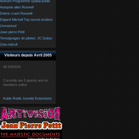
Astrium Programme spatial public
Autopsie alien Roswell
Debris crash Roswell
Edgard Mitchell Top secret incident
Unmasked
Jean pierre Petit
Temoignages de pilotes: JC Duboc
Zeta reticuli
Visiteurs depuis Avril 2005
All
1583104
Currently are 5 guests and no
members online
Kubik-Rubik Joomla! Extensions