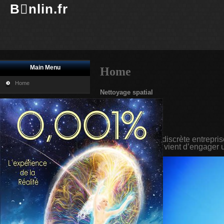
Bnlin.fr
Main Menu
Home
Home
Nettoyage spatial
Imprimer
E-mail
Privateer est une discrète entrepri
déchets spatiaux, vient d’engager u