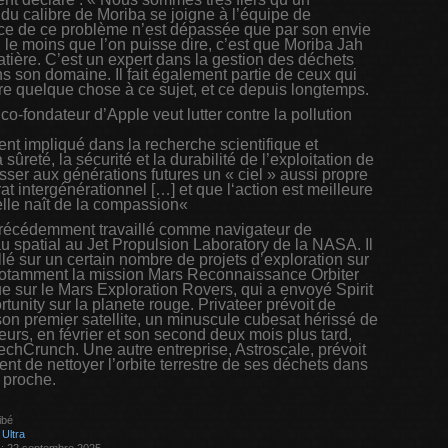
 du calibre de Moriba se joigne à l’équipe de
ce de ce problème n’est dépassée que par son envie
, le moins que l’on puisse dire, c’est que Moriba Jah
tière. C’est un expert dans la gestion des déchets
s son domaine. Il fait également partie de ceux qui
ire quelque chose à ce sujet, et ce depuis longtemps.
 co-fondateur d’Apple veut lutter contre la pollution
ent impliqué dans la recherche scientifique et
sûreté, la sécurité et la durabilité de l’exploitation de
sser aux générations futures un « ciel » aussi propre
at intergénérationnel […] et que l‘action est meilleure
elle naît de la compassion«
récédemment travaillé comme navigateur de
u spatial au Jet Propulsion Laboratory de la NASA. Il
illé sur un certain nombre de projets d’exploration sur
otamment la mission Mars Reconnaissance Orbiter
ue sur le Mars Exploration Rovers, qui a envoyé Spirit
rtunity sur la planete rouge. Privateer prévoit de
son premier satellite, un minuscule cubesat hérissé de
eurs, en février et son second deux mois plus tard,
echCrunch. Une autre entreprise, Astroscale, prévoit
nt de nettoyer l’orbite terrestre de ses déchets dans
r proche.
ibé
:
Ultra