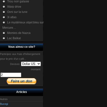
Trou noir galaxie
Warp drive
Ovni sur la lune
3i atlas
Le mystérieux objet bleu sur
Mercure…
Momies de Nazca
Lac Baïkal
Vous aimez ce site?
Participez aux frais d'hébergement
pour le prix d'un café...
Devises:
montant:
Articles
Autres
Bucegi