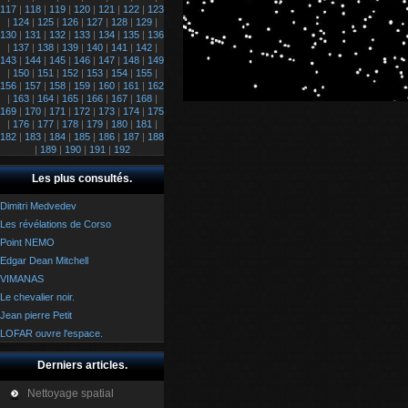
117
|
118
|
119
|
120
|
121
|
122
|
123
|
124
|
125
|
126
|
127
|
128
|
129
|
130
|
131
|
132
|
133
|
134
|
135
|
136
|
137
|
138
|
139
|
140
|
141
|
142
|
143
|
144
|
145
|
146
|
147
|
148
|
149
|
150
|
151
|
152
|
153
|
154
|
155
|
156
|
157
|
158
|
159
|
160
|
161
|
162
|
163
|
164
|
165
|
166
|
167
|
168
|
169
|
170
|
171
|
172
|
173
|
174
|
175
|
176
|
177
|
178
|
179
|
180
|
181
|
182
|
183
|
184
|
185
|
186
|
187
|
188
|
189
|
190
|
191
|
192
Les plus consultés.
Dimitri Medvedev
Les révélations de Corso
Point NEMO
Edgar Dean Mitchell
VIMANAS
Le chevalier noir.
Jean pierre Petit
LOFAR ouvre l'espace.
Derniers articles.
Nettoyage spatial