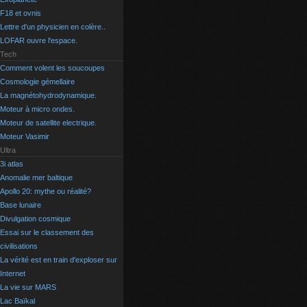
F18 et ovnis
Lettre d'un physicien en colère..
LOFAR ouvre l'espace.
Tech
Comment volent les soucoupes
Cosmologie gémellaire
La magnétohydrodynamique.
Moteur à micro ondes.
Moteur de satellite electrique.
Moteur Vasimir
Ultra
3i atlas
Anomalie mer baltique
Apollo 20: mythe ou réalité?
Base lunaire
Divulgation cosmique
Essai sur le classement des
civilisations
La vérité est en train d'exploser sur
Internet
La vie sur MARS
Lac Baïkal