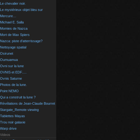
Le chevalier noir.
Le mystérieux objet bleu sur
Mercure…
Michael E. Salla
Momies de Nazca
Mort de Max Spiers
Nazca: piste d'atterrissage?
Nettoyage spatial
Osirunet
Oumuamua
Ovni sur la lune
OVNIS et EDF.....
Ovnis Saturne
Photos de la lune.
Point NEMO
Qui a construit la lune ?
Révélations de Jean-Claude Bourret
Stargate_Remote viewing
Tablettes Mayas
Trou noir galaxie
Warp drive
Videos