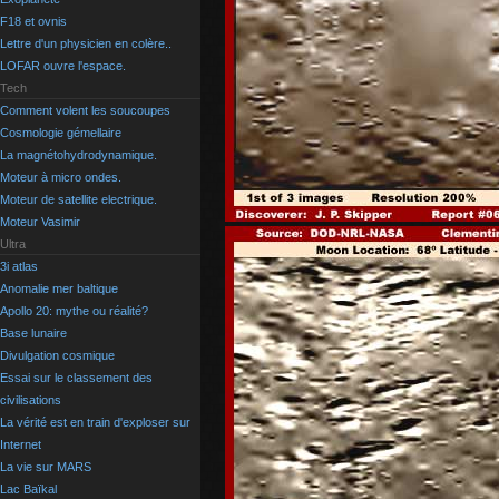
F18 et ovnis
Lettre d'un physicien en colère..
LOFAR ouvre l'espace.
Tech
Comment volent les soucoupes
Cosmologie gémellaire
La magnétohydrodynamique.
Moteur à micro ondes.
Moteur de satellite electrique.
Moteur Vasimir
Ultra
3i atlas
Anomalie mer baltique
Apollo 20: mythe ou réalité?
Base lunaire
Divulgation cosmique
Essai sur le classement des
civilisations
La vérité est en train d'exploser sur
Internet
La vie sur MARS
Lac Baïkal