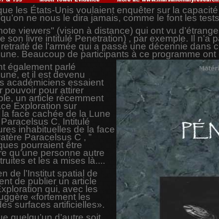
 les États-Unis voulaient enquêter sur la capacité d
u’on ne nous le dira jamais, comme le font les tests q
te viewers" (vision à distance) qui ont vu d’étrange
n livre intitulé Penetration) , par exemple. Il n’a 
n retraité de l’armée qui a passé une décennie dan
a Lune. Beaucoup de participants à ce programme on
ont également parlé
Lune, et il est devenu
ns académiciens essaient
r pouvoir pour attirer
ple, un article récemment
ace Exploration sur
e la face cachée de la Lune
Paracelsus C. Intitulé
res inhabituelles de la face
atère Paracelsus C , ”
ques pourraient être
-dire qu’une personne autre
uites et les a mises là....
 de l’Institut spatial de
nt de publier un article
ploration qui, avec les
uggère «fortement les
des surfaces artificielles».
que quelqu’un d’autre soit