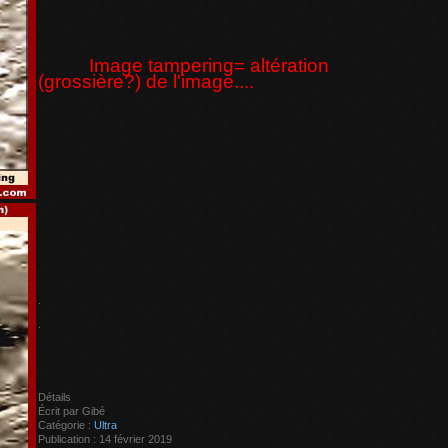
Image tampering= altération
(grossière?) de l'image....
.
.
Détails
Écrit par
Gibé
Catégorie :
Ultra
Publication : 14 février 2019