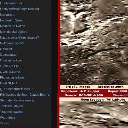
Le chevalier noir.
Le mystérieux objet bleu sur
Mercure…
Michael E. Salla
Momies de Nazca
Mort de Max Spiers
Nazca: piste d'atterrissage?
Nettoyage spatial
Osirunet
Oumuamua
Ovni sur la lune
OVNIS et EDF.....
Ovnis Saturne
Photos de la lune.
Point NEMO
Qui a construit la lune ?
Révélations de Jean-Claude Bourret
Stargate_Remote viewing
Tablettes Mayas
Trou noir galaxie
Warp drive
Videos