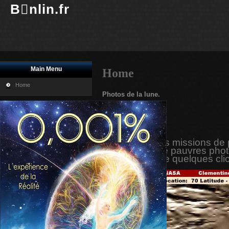
Bnlin.fr
Main Menu
Home
Home
Photos de la lune.
Imprimer
E-mail
Avec toutes les missions de
NASA? que de pauvres pho
CACHEE, juste quelques clic