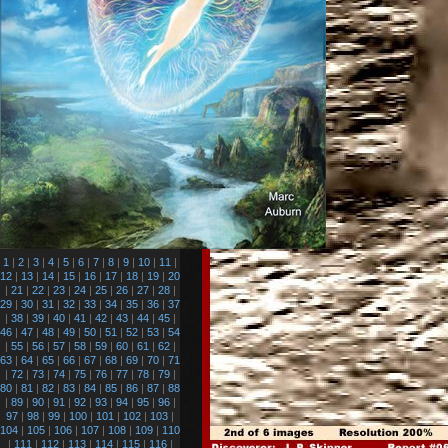
1
|
2
|
3
|
4
|
5
|
6
|
7
|
8
|
9
|
10
|
11
|
12
|
13
|
14
|
15
|
16
|
17
|
18
|
19
|
20
|
21
|
22
|
23
|
24
|
25
|
26
|
27
|
28
|
29
|
30
|
31
|
32
|
33
|
34
|
35
|
36
|
37
|
38
|
39
|
40
|
41
|
42
|
43
|
44
|
45
|
46
|
47
|
48
|
49
|
50
|
51
|
52
|
53
|
54
|
55
|
56
|
57
|
58
|
59
|
60
|
61
|
62
|
63
|
64
|
65
|
66
|
67
|
68
|
69
|
70
|
71
|
72
|
73
|
74
|
75
|
76
|
77
|
78
|
79
|
80
|
81
|
82
|
83
|
84
|
85
|
86
|
87
|
88
|
89
|
90
|
91
|
92
|
93
|
94
|
95
|
96
|
97
|
98
|
99
|
100
|
101
|
102
|
103
|
104
|
105
|
106
|
107
|
108
|
109
|
110
|
111
|
112
|
113
|
114
|
115
|
116
|