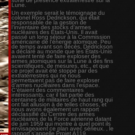
sorte de présence extraterrestre sur la
Lune.
Un exemple serait le témoignage du
colonel Ross Dedrickson, qui était
responsable de la gestion de
l’inventaire des stocks d’armes
nucléaires des États-Unis. Il avait
passé un long séjour à la Commission
américaine de l’énergie atomique. Peu
de temps avant son décès, Dedrickson
a déclaré au monde que les États-Unis
avaient tenté de faire exploser des
armes atomiques sur la Lune à des fins
scientifiques, de mesures, etc., et que
ce projet avait été stoppé par des
extraterrestres qui ne nous
permettaient pas de faire exploser
d’armes nucléaires dans l’espace.
C’étaient des commentaires
intéressants, car il fait partie des
centaines de militaires de haut rang qui
ont fait allusion à de telles choses, et
nous avons également un rapport
déclassifié du Centre des armes
nucléaires de la Force aérienne datant
de juin 1959 qui montre à quel point ils
envisageaient ce plan avec sérieux. , le
rapport s’appelle Projet A119.