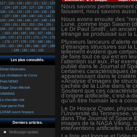
117
|
118
|
119
|
120
|
121
|
122
|
123
Nous savons pertinemment que
|
124
|
125
|
126
|
127
|
128
|
129
|
faisaient, nous savons aussi q
130
|
131
|
132
|
133
|
134
|
135
|
136
|
137
|
138
|
139
|
140
|
141
|
142
|
Nous avons ensuite des "remo
143
|
144
|
145
|
146
|
147
|
148
|
149
Lune, comme Ingo Swann (de so
|
150
|
151
|
152
|
153
|
154
|
155
|
Le Dr Paul Smith , un ancie
156
|
157
|
158
|
159
|
160
|
161
|
162
étrange se produisait sur l
|
163
|
164
|
165
|
166
|
167
|
168
|
169
|
170
|
171
|
172
|
173
|
174
|
175
Plusieurs lanceurs d’alerte 
|
176
|
177
|
178
|
179
|
180
|
181
|
d’étranges structures sur la 
182
|
183
|
184
|
185
|
186
|
187
|
188
|
189
|
190
|
191
|
192
tellement évident que certai
de faire tout ce qui est en leu
Les plus consultés.
l’attention sur eux. Par exem
publié dans le Journal of Sp
Dimitri Medvedev
certaines caractéristiques d
apparaissant dans le cratère 
Les révélations de Corso
«Analyse d’images de structu
Point NEMO
cachée de la Lune dans le cr
Edgar Dean Mitchell
Soutient que ces caractéristi
VIMANAS
d’origine artificielle, c’est-à
qu’un être humain les a constr
Le chevalier noir.
Jean pierre Petit
Le Dr Horace Crater, physicien
LOFAR ouvre l'espace.
l’Université du Tennessee, vie
dans The Journal of Space Ex
images de la NASA Viking, s
Derniers articles.
interventions artificielles sur 
Nettoyage spatial
La liste est longue et l’idée 