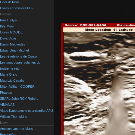
L'oeil d'Horus.
Livres et dossiers PDF
Histoire.
Paul Hellyer
Billy Meier
Corey GOODE
David Adair
Dimitri Medvedev
Edgar Dean Mitchell
Les révélations de Corso
Les soucoupes volantes du
troisième reich
Maria Orsic
Maurizio Cavallo
Milton William COOPER
Phaeton
SEARL John ROY Robert
VIMANAS
Vlado Kapetanovic et la planête APU
William Thompkins
News
Anciens lacs sur Mars
Exoplanète