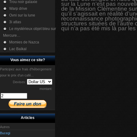
Trou noir galaxie
sur la Lune n’est pas nouvell
de la Mission Clémentine sur
Warp drive
qu’il s’agissait en réalité d’
Ovni sur la lune
reconnaissance photographiqu
3i atlas
structures situées de l’autre c
qui n’a pas été mis là par les
Le mystérieux objet bleu sur
Mercure…
Momies de Nazca
Lac Baïkal
Vous aimez ce site?
Participez aux frais d'hébergement
pour le prix d'un café...
Devises:
montant:
Articles
Autres
Bucegi