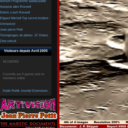
Astrium Programme spatial public
Autopsie alien Roswell
Debris crash Roswell
Edgard Mitchell Top secret incident
Unmasked
Jean pierre Petit
Temoignages de pilotes: JC Duboc
Zeta reticuli
Visiteurs depuis Avril 2005
All
1582902
Currently are 5 guests and no
members online
Kubik-Rubik Joomla! Extensions