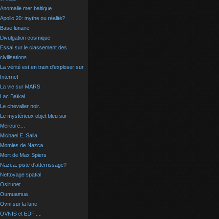
Anomalie mer baltique
Apollo 20: mythe ou réalité?
Base lunaire
Divulgation cosmique
Essai sur le classement des
civilisations
La vérité est en train d'exploser sur
Internet
La vie sur MARS
Lac Baïkal
Le chevalier noir.
Le mystérieux objet bleu sur
Mercure…
Michael E. Salla
Momies de Nazca
Mort de Max Spiers
Nazca: piste d'atterrissage?
Nettoyage spatial
Osirunet
Oumuamua
Ovni sur la lune
OVNIS et EDF.....