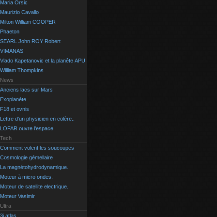
Maria Orsic
Maurizio Cavallo
Milton William COOPER
Phaeton
SEARL John ROY Robert
VIMANAS
Vlado Kapetanovic et la planête APU
William Thompkins
News
Anciens lacs sur Mars
Exoplanète
F18 et ovnis
Lettre d'un physicien en colère..
LOFAR ouvre l'espace.
Tech
Comment volent les soucoupes
Cosmologie gémellaire
La magnétohydrodynamique.
Moteur à micro ondes.
Moteur de satellite electrique.
Moteur Vasimir
Ultra
3i atlas