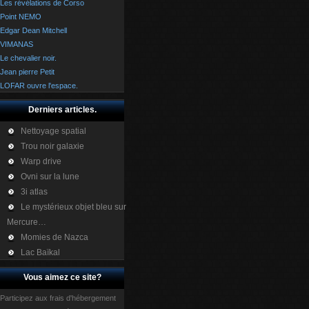
Les révélations de Corso
Point NEMO
Edgar Dean Mitchell
VIMANAS
Le chevalier noir.
Jean pierre Petit
LOFAR ouvre l'espace.
Derniers articles.
Nettoyage spatial
Trou noir galaxie
Warp drive
Ovni sur la lune
3i atlas
Le mystérieux objet bleu sur
Mercure…
Momies de Nazca
Lac Baïkal
Vous aimez ce site?
Participez aux frais d'hébergement