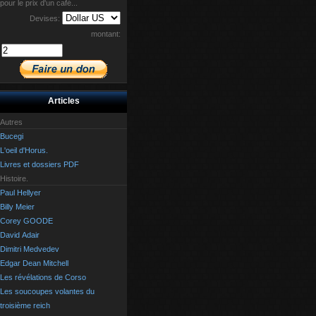
pour le prix d'un café...
Devises:
montant:
Articles
Autres
Bucegi
L'oeil d'Horus.
Livres et dossiers PDF
Histoire.
Paul Hellyer
Billy Meier
Corey GOODE
David Adair
Dimitri Medvedev
Edgar Dean Mitchell
Les révélations de Corso
Les soucoupes volantes du
troisième reich