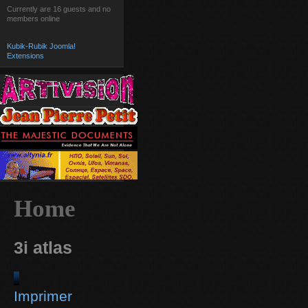
Currently are 16 guests and no
members online
Kubik-Rubik Joomla!
Extensions
Home
3i atlas
Imprimer