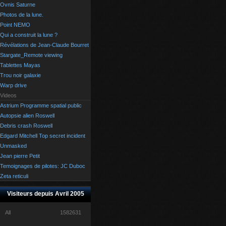
Ovnis Saturne
Photos de la lune.
Point NEMO
Qui a construit la lune ?
Révélations de Jean-Claude Bourret
Stargate_Remote viewing
Tablettes Mayas
Trou noir galaxie
Warp drive
Videos
Astrium Programme spatial public
Autopsie alien Roswell
Debris crash Roswell
Edgard Mitchell Top secret incident
Unmasked
Jean pierre Petit
Temoignages de pilotes: JC Duboc
Zeta reticuli
Visiteurs depuis Avril 2005
All
1582631