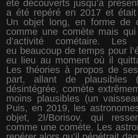
été découverts jusqu’à présen
a été repéré en 2017 et était 
Un objet long, en forme de c
comme une comète mais qui 
d’activité cométaire. Les
eu beaucoup de temps pour l’ét
eu lieu au moment où il quitta
Les théories à propos de ses
part, allant de plausibles
désintégrée, comète extrême
moins plausibles (un vaisseau
Puis, en 2019, les astronome
objet, 2I/Borisov, qui ress
comme une comète. Les astro
repérer alors qu’il pénétrait da