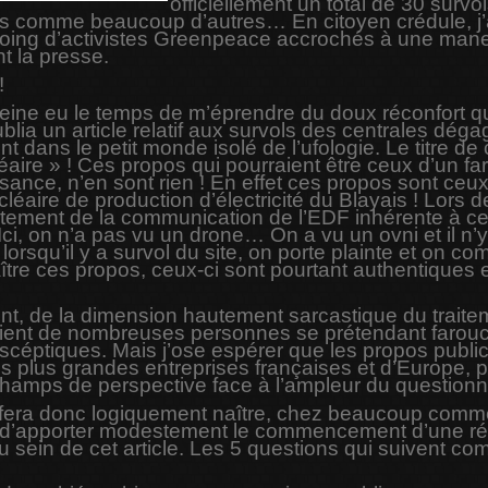
officiellement un total de 30 survo
is comme beaucoup d’autres… En citoyen crédule, j’
oing d’activistes Greenpeace accrochés à une manet
t la presse.
!
peine eu le temps de m’éprendre du doux réconfort que m
lia un article relatif aux survols des centrales dég
dans le petit monde isolé de l’ufologie. Le titre de c
léaire » ! Ces propos qui pourraient être ceux d’un f
nce, n’en sont rien ! En effet ces propos sont ceux
cléaire de production d’électricité du Blayais ! Lors 
aitement de la communication de l’EDF inhérente à ce 
« Ici, on n’a pas vu un drone… On a vu un ovni et il n
e, lorsqu’il y a survol du site, on porte plainte et on
tre ces propos, ceux-ci sont pourtant authentiques e
nt, de la dimension hautement sarcastique du traite
onscient de nombreuses personnes se prétendant faro
éptiques. Mais j’ose espérer que les propos publics
es plus grandes entreprises françaises et d’Europe,
s champs de perspective face à l’ampleur du question
e fera donc logiquement naître, chez beaucoup com
i d’apporter modestement le commencement d’une rép
) au sein de cet article. Les 5 questions qui suivent 