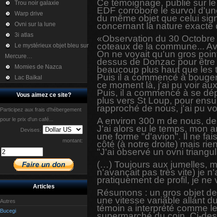
Ce témoignage, publié sur le
Trou noir galaxie
EDF corrobore le survol d'une 
Warp drive
du même objet que celui signal
Ovni sur la lune
concernant la nature exacte 
3i atlas
«Observation du 30 Octobre 2
coteaux de la commune... Av
Le mystérieux objet bleu sur
On ne voyait qu'un gros poin
Mercure…
dessus de Donzac pour être p
Momies de Nazca
beaucoup plus haut que les t
Puis il a commencé à bouger 
Lac Baïkal
ce moment là, j'ai pu voir au
Puis, il a commencé à se dépl
Vous aimez ce site?
plus vers St Loup, pour ensui
rapproché de nous, j'ai pu vo
Participez aux frais d'hébergement
A environ 300 m de nous, de 
pour le prix d'un café...
J'ai alors eu le temps, mon am
Devises:
une forme "d'avion". Il ne fa
montant:
côté (à notre droite) mais rie
"J'ai observé un ovni triangul
(…) Toujours aux jumelles, mai
n'avançait pas très vite) je n
pratiquement de profil, je ne 
Articles
Résumons : un gros objet de
une vitesse variable allant d
Autres
témoin a interprété comme les
Bucegi
supermarché du coin. Ci-desso