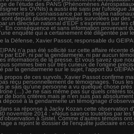
 de l'étude des PANS (Phénomènes Aérospatiaux Non
signer les OVNIs) a aussi été saisi par l'ufologue J
tainement pris connaissance par les média nationaux e
res sont depuis plusieurs semaines survolées par des 
ar un directeur national d’EDF s’exprimant sur les ch
iés”. En conséquence et sans information provenan
 d’une enquête qui a certainement été diligentée par
de la Défense, Xavier Passot, responsable du GEIP
EIPAN n’a pas été sollicité sur cette affaire récente 
ni par EDF, ni par la gendarmerie, ni par aucun témoin
sur les informations de la presse. Et vous savez que n
ous sommes bien sûr très curieux de l’origine préci
yé par la gendarmerie sur le sujet, l’apport du GEIPAN
 à propos de ces survols, Xavier Passot confirme mai
n'ai pas reçu personnellement de témoignages. Tous l
is je sais qu'une personne a vu quelque chose près
drone (…) Je ne sais même pas sur quels critères to
ur de bons critères mais je n'en suis pas absolument 
 déposé à la gendarmerie un témoignage d’observati
dans sa réponse à Jacky Kozan cette observation d'u
e 30 novembre 2014 : «Nous savons toutefois par les
’observation à Sistel. Comme d’autres témoins ont o
nage a rejoint le dossier de l’enquête judiciaire en c