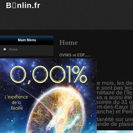
Bnlin.fr
Main Menu
Home
Home
OVNIS et EDF.....
Imprimer
E-mail
2015: En quatre mois, les deu
les centrales ne sont pas les
janvier, le site militaire de 
d'engins français a aussi été 
Dans la seule soirée du 31 oc
de Saint-Laurent-des-Eaux (Lo
Flamanville (Manche) et Penl
Une telle simultanéité sur un
portée d'une bande de plais