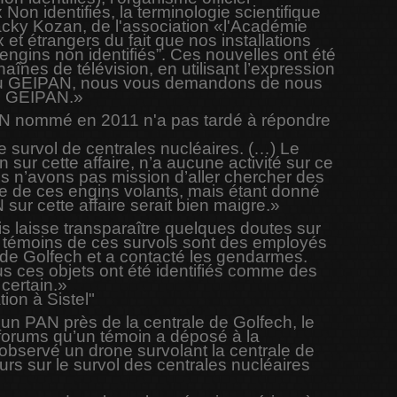
 identifiés, la terminologie scientifique
acky Kozan, de l'association «l'Académie
t étrangers du fait que nos installations
“engins non identifiés”. Ces nouvelles ont été
aînes de télévision, en utilisant l’expression
t du GEIPAN, nous vous demandons de nous
 le GEIPAN.»
AN nommé en 2011 n'a pas tardé à répondre
de survol de centrales nucléaires. (…) Le
 sur cette affaire, n’a aucune activité sur ce
ous n’avons pas mission d’aller chercher des
se de ces engins volants, mais étant donné
 sur cette affaire serait bien maigre.»
s laisse transparaître quelques doutes sur
es témoins de ces survols sont des employés
 de Golfech et a contacté les gendarmes.
us ces objets ont été identifiés comme des
certain.»
on à Sistel"
n PAN près de la centrale de Golfech, le
 forums qu’un témoin a déposé à la
bservé un drone survolant la centrale de
ours sur le survol des centrales nucléaires