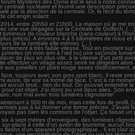
 forum Mystères des Ovnis est le seul à notre conna
centrale nucléaire et fournit une description précise 
é par la direction de la centrale. Or, le récit du tém
de cet engin volant:
014, entre 20h50 et 21h00. La maison où je me trouv
ec une vue dégagée sur la Centrale de Golfech. (…
t lumineux de couleur blanche (sans couleur) à l'hor
lus précis). A environs 4 à 5 kilomètres de nous et 
ours de la centrale elle-même). (…)
lentement à très faible vitesse. Tout en pivotant s
x jumelles (et mon ami à l’œil nu) une seconde lumiè
acer de plus en plus vite, à la vitesse d'un petit avi
te effectuer un virage assez serré se dirigeant alors 
ir aux jumelles un point rouge assez distinctement, as
face, toujours avec son gros spot blanc, il reste p
i aussi, de voir sa forme de face. C'est à ce moment l
isait aucun bruit... rien du tout. On pouvait entendre
n pour cet objet. J'ai donc pu voir deux ailes. Son env
aire, noir mat avec trois lumières clignotante"
ntenant à 500 m de moi, mais cette fois de profil, j'ai 
'arrivais pas à lui donner une forme précise. J'avais b
voyais pas bien les contours de l'objet. Ça faisait un
 six à sept mètres d'envergure, des lumières cligno
u sur-place à celle d'un avion de tourisme, aucun br
 flashs d'un appareil photographique... Il est clair
us, une reconstitution de l'objet vu par les témoins