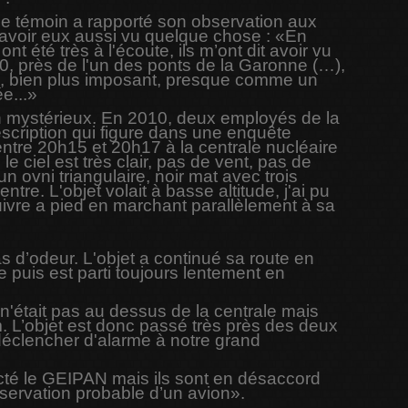
 Le témoin a rapporté son observation aux
 avoir eux aussi vu quelque chose : «En
t été très à l'écoute, ils m’ont dit avoir vu
50, près de l'un des ponts de la Garonne (…),
s, bien plus imposant, presque comme un
e...»
in mystérieux. En 2010, deux employés de la
 description qui figure dans une enquête
entre 20h15 et 20h17 à la centrale nucléaire
le ciel est très clair, pas de vent, pas de
 ovni triangulaire, noir mat avec trois
re. L'objet volait à basse altitude, j'ai pu
 suivre a pied en marchant parallèlement à sa
 pas d’odeur. L'objet a continué sa route en
e puis est parti toujours lentement en
l n'était pas au dessus de la centrale mais
m. L’objet est donc passé très près des deux
s déclencher d'alarme à notre grand
cté le GEIPAN mais ils sont en désaccord
servation probable d’un avion».