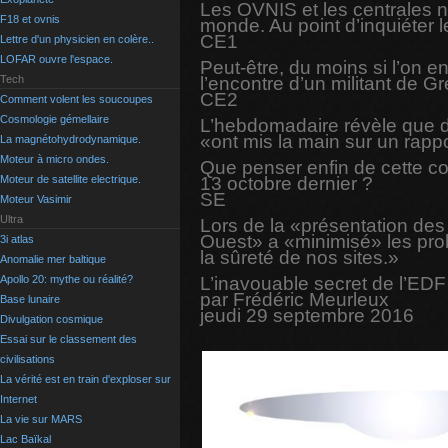
Les OVNIS et les centrales 
F18 et ovnis
monde. Au point d’inquiéter 
CE1
Lettre d'un physicien en colère..
LOFAR ouvre l'espace.
Peut-être, du moins si l’on e
l’encontre d’un militant de G
Tech
CE2
Comment volent les soucoupes
Cosmologie gémellaire
L’hebdomadaire révèle que d
«ont mis la main sur un rapp
La magnétohydrodynamique.
Moteur à micro ondes.
Que penser enfin de cette con
13 octobre dernier ?
Moteur de satellite electrique.
SE
Moteur Vasimir
Ultra
Lors de la «présentation des
Ouest» a «minimisé» les prob
3i atlas
la sûreté de nos sites.»
Anomalie mer baltique
L’inavouable secret de l’EDF
Apollo 20: mythe ou réalité?
par Frédéric Meurleux
Base lunaire
jeudi 29 septembre 2016
Divulgation cosmique
Essai sur le classement des
civilisations
La vérité est en train d'exploser sur
Internet
La vie sur MARS
Lac Baïkal