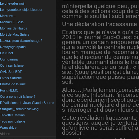
Le chevalier noir.
m’interpella quelque peu, pu
cela à des actions coup de p
Le mystérieux objet bleu sur
comme le soufflait subtilemen
Mercure…
Michael E. Salla
Une déclaration fracassante 
Momies de Nazca
Et alors que je n’avais qu’à 
Mort de Max Spiers
2015 le journal Sud-Ouest pub
généra un certain engouement 
Nazca: piste d'atterrissage?
qui a survolé la centrale nuc
Nettoyage spatial
fou en manque de reconnaissa
Osirunet
que le directeur du centre nu
Oumuamua
véritable tournant dans le tr
là et déclarera ce qui suit ; 
Ovni sur la lune
site. Notre position est clair
OVNIS et EDF.....
stupéfaction que puisse paraî
Ovnis Saturne
soit.
Photos de la lune.
Alors… Parfaitement conscie
Point NEMO
à ce sujet. Infestant l’inc
Qui a construit la lune ?
donc éperdument scéptiquo-sc
Révélations de Jean-Claude Bourret
de central nucléaire d’une d
s’interroger et d’ouvrir leur
Stargate_Remote viewing
Tablettes Mayas
Cette révélation fracassant
questions, auquel je tentera
Trou noir galaxie
qu’un livre ne serait suffire
Warp drive
dossier :
Videos