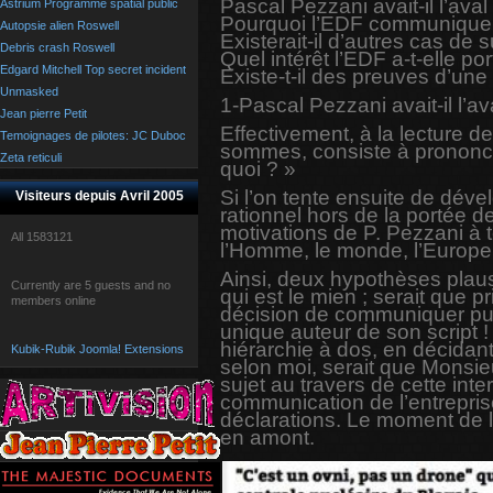
Pascal Pezzani avait-il l’av
Astrium Programme spatial public
Pourquoi l’EDF communiquerai
Autopsie alien Roswell
Existerait-il d’autres cas de
Debris crash Roswell
Quel intérêt l’EDF a-t-elle 
Edgard Mitchell Top secret incident
Existe-t-il des preuves d’une
Unmasked
1-Pascal Pezzani avait-il l’
Jean pierre Petit
Effectivement, à la lecture d
Temoignages de pilotes: JC Duboc
sommes, consiste à prononcer
Zeta reticuli
quoi ? »
Si l’on tente ensuite de dév
Visiteurs depuis Avril 2005
rationnel hors de la portée d
motivations de P. Pezzani à 
All
1583121
l’Homme, le monde, l’Europe 
Ainsi, deux hypothèses plaus
Currently are 5 guests and no
qui est le mien ; serait que p
members online
décision de communiquer publ
unique auteur de son script !
hiérarchie à dos, en décidant
Kubik-Rubik Joomla! Extensions
selon moi, serait que Monsieur
sujet au travers de cette int
communication de l’entrepris
déclarations. Le moment de 
en amont.