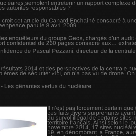
nucléaires semblent entretenir un rapport complexe 
les autorités responsables ?
n croit cet article du Canard Enchaîné consacré à un
reenpeace paru le 8 avril 2009.
es enquêteurs du groupe Geos, chargés d’un audit d
ort confidentiel de 260 pages consacré aux… extrate
fidence de Pascal Pezzani, directeur de la centrale 
 résultats 2014 et des perspectives de la centrale n
lèmes de sécurité: «Ici, on n'a pas vu de drone. On a
 - Les gênantes vertus du nucléaire
Il n’est pas forcément certain qu
ces faits divers surprenants ayant
du survol illégal de certains sites
territoire français. Ainsi selon le 
novembre 2014, 17 sites nucléaire
19, en dénombrant la France, aura