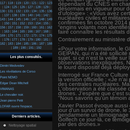
dépendant du CNES en charge
117
|
118
|
119
|
120
|
121
|
122
|
123
|
124
|
125
|
126
|
127
|
128
|
129
|
désormais en vigueur pour dé
130
|
131
|
132
|
133
|
134
|
135
|
136
d'ufologie» : «Vous avez cer
|
137
|
138
|
139
|
140
|
141
|
142
|
nucléaires civiles et militai
143
|
144
|
145
|
146
|
147
|
148
|
149
confirmées fin octobre 2014 p
|
150
|
151
|
152
|
153
|
154
|
155
|
“engins volants non identif
156
|
157
|
158
|
159
|
160
|
161
|
162
faire connaître les résultats
|
163
|
164
|
165
|
166
|
167
|
168
|
169
|
170
|
171
|
172
|
173
|
174
|
175
Contrairement au ministère 
|
176
|
177
|
178
|
179
|
180
|
181
|
:
182
|
183
|
184
|
185
|
186
|
187
|
188
«Pour votre information, le G
|
189
|
190
|
191
|
192
GEIPAN, qui n’a été sollicité 
Les plus consultés.
sujet, si ce n’est la veille 
observations inexpliquées. N
Dimitri Medvedev
le lourd dispositif déjà déplo
Les révélations de Corso
Interrogé sur France Culture
Point NEMO
la version officielle : «Je 
des centrales nucléaires. Ma
Edgar Dean Mitchell
L'observation a été classée 
VIMANAS
drones. J'espère que c'est s
Le chevalier noir.
"Nous savons qu’un témoin a
Jean pierre Petit
Xavier Passot évoque aussi 
LOFAR ouvre l'espace.
jour d'un survol de drone, l
gendarmerie un témoignage d
Derniers articles.
Golfech ce jour-là, ce témoig
par des drones.»
Nettoyage spatial