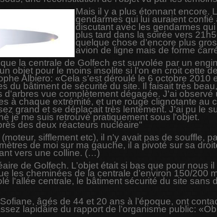
Mais il y a plus étonnant encore.
gendarmes qui lui auraient confié
discutant avec les gendarmes qui on
plus tard dans la soirée vers 21h
quelque chose d’encore plus gro
avion de ligne mais de forme carré
s que la centrale de Golfech est survolée par un eng
un objet pour le moins insolite si l’on en croit cette
tophe Albiero: «Cela s'est déroulé le 6 octobre 2010 
du bâtiment de sécurité du site. Il faisait très beau, 
pas d'arbres vue complètement dégagée. J'ai observé un
s à chaque extrémité, et une rouge clignotante au cent
 assez grand et se déplaçait très lentement. J'ai pu le
né je me suis retrouvé pratiquement sous l'objet.
 près des deux réacteurs nucléaire"
t (moteur, sifflement etc), il n'y avait pas de souffle,
 mètres de moi sur ma gauche, il a pivoté sur sa droit
eant vers une colline. (…)
léaire de Golfech. L’objet était si bas que pour nous i
 que les cheminées de la centrale d’environ 150/200 
olé l'allée centrale, le bâtiment sécurité du site san
Sofiane, âgés de 44 et 20 ans à l’époque, ont conta
ssez lapidaire du rapport de l’organisme public: «Ob