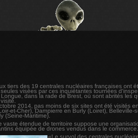
x tiers des 19 centrales nucléaires françaises ont ét
 seules visées par ces inquiétantes tournées d'inspe
l'île Longue, dans la rade de Brest, où sont abrités le
visité.
tobre 2014, pas moins de six sites ont été visités en
ir-et-Cher), Dampierre en Burly (Loiret), Belleville
y (Seine-Maritime).
e vaste étendue de territoire suppose une organisation
antins équipée de drones vendus dans le commerce
«Le survol des centrales nucléaire