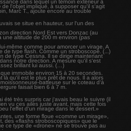
issance dans lequel un témoin extérieur à
de l'objet impliqué, à supposer qu'il s'agit
oin, Marc T., ajoute encore au trouble
ais se situe en hauteur, sur l'un des
)
izon direction Nord Est vers Donzac (au
à une altitude de 200 m environ (pas
ur lui-même comme pour amorcer un virage. A
re de type flash. Comme un stroboscope. (...)
on de type Cessna. Il se dirige maintenant
dans notre direction. A mesure qu'il s'est
sez brillant lui aussi. (…)
resque immobile environ 15 à 20 secondes.
à qu'il est le plus prêt de nous. Il a alors
 la moissonneuse-batteuse sur le coteau d'à
ergure faisait bien 6 à 7 m.
été très surpris car j'avais beau le suivre (il
ien vu ces ailes juste avant, mais cette fois
 peu l'effet d'un mirage dans le dessert.»
tantes, une forme floue «comme un mirage»,
uit, des «flashs stroboscopiques» que le
 que ce type de «drone» ne se trouve pas au
 :