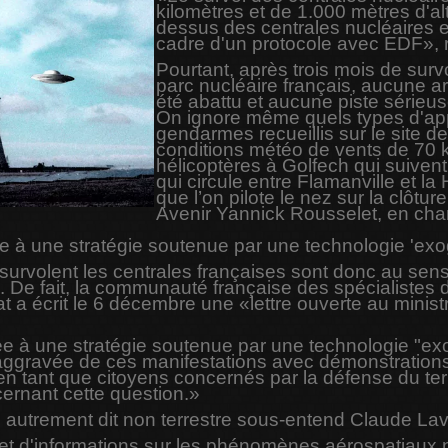
kilomètres et de 1.000 mètres d'al
dessus des centrales nucléaires est
cadre d'un protocole avec EDF», r
Pourtant, après trois mois de surv
parc nucléaire français, aucune ar
été abattu et aucune piste sérieu
On ignore même quels types d'app
gendarmes recueillis sur le site d
conditions météo de vents de 70 k
hélicoptères à Golfech qui suive
qui circule entre Flamanville et l
que l’on pilote le nez sur la clôtu
Avenir Yannick Rousselet, en cha
e à une stratégie soutenue par une technologie 'ex
i survolent les centrales françaises sont donc au sens
s. De fait, la communauté française des spécialiste
at a écrit le 6 décembre une «lettre ouverte au minis
ée à une stratégie soutenue par une technologie "
 aggravée de ces manifestations avec démonstrations 
 tant que citoyens concernés par la défense du terr
ernant cette question.»
autrement dit non terrestre sous-entend Claude Lava
t d'informations sur les phénomènes aérospatiaux non 