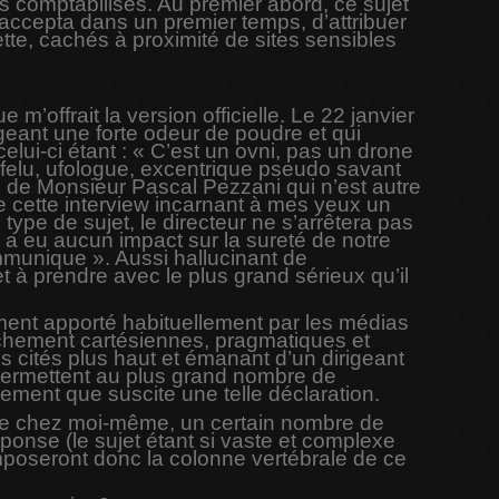
ls comptabilisés. Au premier abord, ce sujet
accepta dans un premier temps, d’attribuer
te, cachés à proximité de sites sensibles
’offrait la version officielle. Le 22 janvier
ageant une forte odeur de poudre et qui
elui-ci étant : « C’est un ovni, pas un drone
arfelu, ufologue, excentrique pseudo savant
 de Monsieur Pascal Pezzani qui n’est autre
de cette interview incarnant à mes yeux un
type de sujet, le directeur ne s’arrêtera pas
’y a eu aucun impact sur la sureté de notre
 communique ». Aussi hallucinant de
t à prendre avec le plus grand sérieux qu’il
ment apporté habituellement par les médias
uchement cartésiennes, pragmatiques et
 cités plus haut et émanant d’un dirigeant
 permettent au plus grand nombre de
nement que suscite une telle déclaration.
me chez moi-même, un certain nombre de
onse (le sujet étant si vaste et complexe
composeront donc la colonne vertébrale de ce