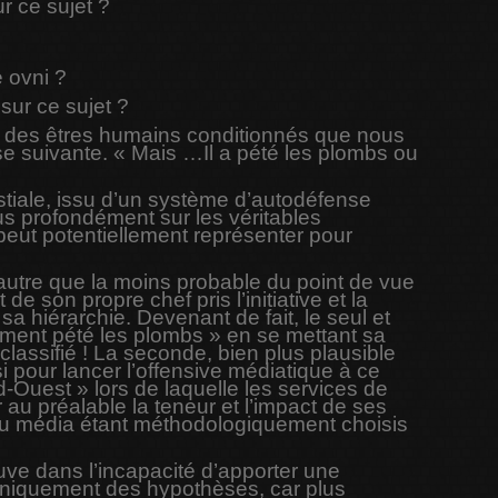
r ce sujet ?
e ovni ?
sur ce sujet ?
uel des êtres humains conditionnés que nous
se suivante. « Mais …Il a pété les plombs ou
stiale, issu d’un système d’autodéfense
lus profondément sur les véritables
peut potentiellement représenter pour
 autre que la moins probable du point de vue
e son propre chef pris l’initiative et la
 hiérarchie. Devenant de fait, le seul et
lement pété les plombs » en se mettant sa
classifié ! La seconde, bien plus plausible
si pour lancer l’offensive médiatique à ce
d-Ouest » lors de laquelle les services de
au préalable la teneur et l’impact de ses
 du média étant méthodologiquement choisis
ouve dans l’incapacité d’apporter une
s uniquement des hypothèses, car plus