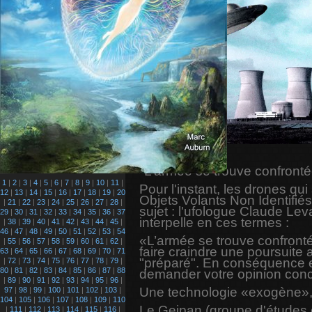
Greenpeace.
"L’armée se trouve confronté
1
|
2
|
3
|
4
|
5
|
6
|
7
|
8
|
9
|
10
|
11
|
Pour l'instant, les drones qu
12
|
13
|
14
|
15
|
16
|
17
|
18
|
19
|
20
Objets Volants Non Identifié
|
21
|
22
|
23
|
24
|
25
|
26
|
27
|
28
|
sujet : l'ufologue Claude Lev
29
|
30
|
31
|
32
|
33
|
34
|
35
|
36
|
37
interpelle en ces termes :
|
38
|
39
|
40
|
41
|
42
|
43
|
44
|
45
|
46
|
47
|
48
|
49
|
50
|
51
|
52
|
53
|
54
«L’armée se trouve confront
|
55
|
56
|
57
|
58
|
59
|
60
|
61
|
62
|
faire craindre une poursuite
63
|
64
|
65
|
66
|
67
|
68
|
69
|
70
|
71
"préparé". En conséquence en
|
72
|
73
|
74
|
75
|
76
|
77
|
78
|
79
|
80
|
81
|
82
|
83
|
84
|
85
|
86
|
87
|
88
demander votre opinion conc
|
89
|
90
|
91
|
92
|
93
|
94
|
95
|
96
|
Une technologie «exogène», 
97
|
98
|
99
|
100
|
101
|
102
|
103
|
104
|
105
|
106
|
107
|
108
|
109
|
110
Le Geipan (groupe d'études e
|
111
|
112
|
113
|
114
|
115
|
116
|