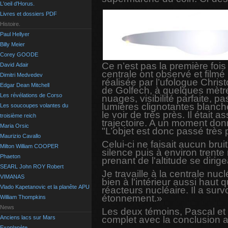
L'oeil d'Horus.
Livres et dossiers PDF
Histoire.
Paul Hellyer
Billy Meier
Corey GOODE
Ce n’est pas la première foi
David Adair
centrale ont observé et filmé 
Dimitri Medvedev
réalisée par l’ufologue Chris
Edgar Dean Mitchell
de Golfech, à quelques mètres 
Les révélations de Corso
nuages, visibilité parfaite, 
lumières clignotantes blanche
Les soucoupes volantes du
le voir de très près. Il était
troisième reich
trajectoire. A un moment don
Maria Orsic
"L’objet est donc passé très
Maurizio Cavallo
Celui-ci ne faisait aucun brui
Milton William COOPER
silence puis à environ trente
Phaeton
prenant de l'altitude se dirig
SEARL John ROY Robert
Je travaille à la centrale nuc
VIMANAS
bien à l'intérieur aussi haut
Vlado Kapetanovic et la planête APU
réacteurs nucléaire. Il a surv
étonnement.»
William Thompkins
News
Les deux témoins, Pascal et 
complet avec la conclusion a
Anciens lacs sur Mars
Exoplanète