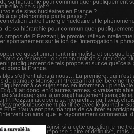
al de sa hiérarchie pour communiquer publiquement su
t-elle à ce sujet ?
 survols de sites nucléaires en France ?
porté à ce phénomène par le passé ?
 corrélation entre l’énergie nucléaire et le phénomèn
aval de sa hiérarchie pour communiquer publiquement 
es propos de P.Pezzani, le premier réflexe intellect
 spontanément sur le ton de l’interrogation la phra
elopper ce questionnement minimaliste et presque be
e notre conscience ; on est en droit de s’interroger p
tenir publiquement de tels propos et sur ce que cela 
et donc la France.
ibles s’offrent alors à nous… La première, qui n’est
ris de panique Monsieur P.Pezzani ait délibérément et d
iquement à ce sujet sans en informer au préalable sa
 Et qu’il ait donc, en d’autres termes, « vraisemblab
 de s’attaquer seul à un sujet hautement sensible et 
 P. Pezzani ait obéi à sa hiérarchie, qui l’avait choi
erview méticuleusement planifiée avec le journal « Su
e EDF n’auraient pas manqué de calibrer et anticiper 
l’intervention ainsi que le rayonnement commercial
Ainsi, si à cette question je me tr
réponse claire et définitive, mai