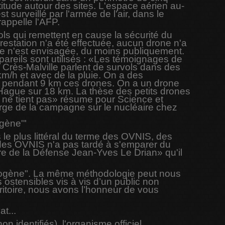
titude autour des sites. L'espace aérien au-
 surveillé par l'armée de l'air, dans le
appelle l'AFP.
ols qui remettent en cause la sécurité du
restation n'a été effectuée, aucun drone n'a
se n'est envisagée, du moins publiquement.
areils sont utilisés : «Les témoignages de
e Crès-Malville parlent de survols dans des
m/h et avec de la pluie. On a des
nt pendant 9 km ces drones. On a un drone
a Hague sur 18 km. La thèse des petits drones
re ne tient pas» résume pour Science et
rge de la campagne sur le nucléaire chez
ogène'"
 le plus littéral du terme des OVNIS, des
s des OVNIS n'a pas tardé à s'emparer du
tre de la Défense Jean-Yves Le Drian» qu'il
exogène". La même méthodologie peut nous
ostensibles vis à vis d’un public non
itoire, nous avons l’honneur de vous
t...
identifiés), l'organisme officiel