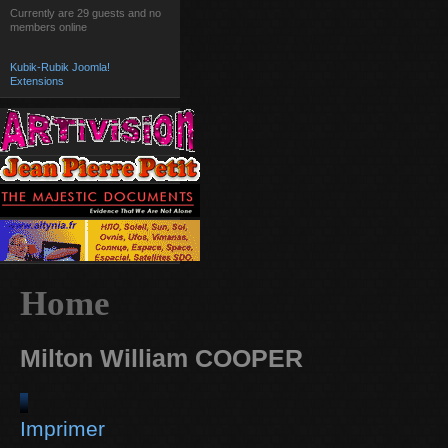
Currently are 29 guests and no
members online
Kubik-Rubik Joomla!
Extensions
Home
Milton William COOPER
Imprimer