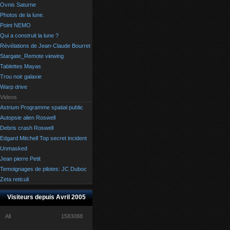
Ovnis Saturne
Photos de la lune.
Point NEMO
Qui a construit la lune ?
Révélations de Jean-Claude Bourret
Stargate_Remote viewing
Tablettes Mayas
Trou noir galaxie
Warp drive
Videos
Astrium Programme spatial public
Autopsie alien Roswell
Debris crash Roswell
Edgard Mitchell Top secret incident
Unmasked
Jean pierre Petit
Temoignages de pilotes: JC Duboc
Zeta reticuli
Visiteurs depuis Avril 2005
All
1583088