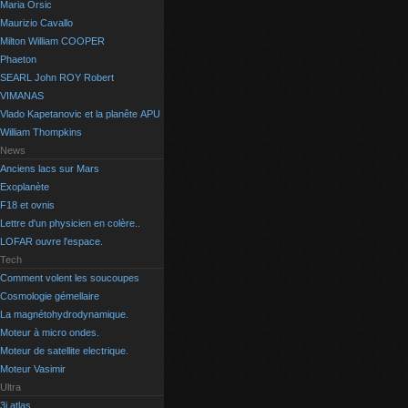
Maria Orsic
Maurizio Cavallo
Milton William COOPER
Phaeton
SEARL John ROY Robert
VIMANAS
Vlado Kapetanovic et la planête APU
William Thompkins
News
Anciens lacs sur Mars
Exoplanète
F18 et ovnis
Lettre d'un physicien en colère..
LOFAR ouvre l'espace.
Tech
Comment volent les soucoupes
Cosmologie gémellaire
La magnétohydrodynamique.
Moteur à micro ondes.
Moteur de satellite electrique.
Moteur Vasimir
Ultra
3i atlas