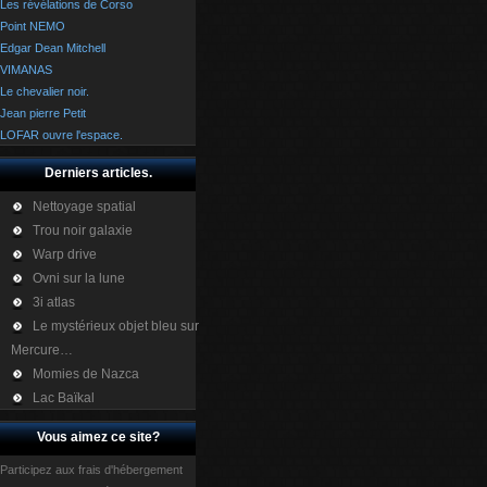
Les révélations de Corso
Point NEMO
Edgar Dean Mitchell
VIMANAS
Le chevalier noir.
Jean pierre Petit
LOFAR ouvre l'espace.
Derniers articles.
Nettoyage spatial
Trou noir galaxie
Warp drive
Ovni sur la lune
3i atlas
Le mystérieux objet bleu sur
Mercure…
Momies de Nazca
Lac Baïkal
Vous aimez ce site?
Participez aux frais d'hébergement