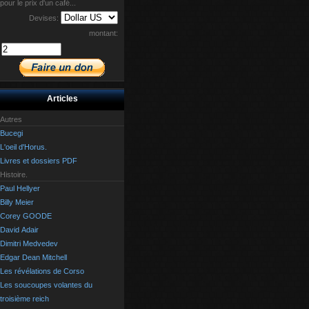
pour le prix d'un café...
Devises:
montant:
Articles
Autres
Bucegi
L'oeil d'Horus.
Livres et dossiers PDF
Histoire.
Paul Hellyer
Billy Meier
Corey GOODE
David Adair
Dimitri Medvedev
Edgar Dean Mitchell
Les révélations de Corso
Les soucoupes volantes du
troisième reich