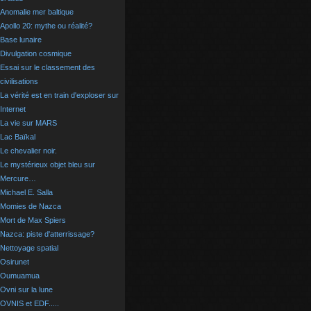
Anomalie mer baltique
Apollo 20: mythe ou réalité?
Base lunaire
Divulgation cosmique
Essai sur le classement des
civilisations
La vérité est en train d'exploser sur
Internet
La vie sur MARS
Lac Baïkal
Le chevalier noir.
Le mystérieux objet bleu sur
Mercure…
Michael E. Salla
Momies de Nazca
Mort de Max Spiers
Nazca: piste d'atterrissage?
Nettoyage spatial
Osirunet
Oumuamua
Ovni sur la lune
OVNIS et EDF.....