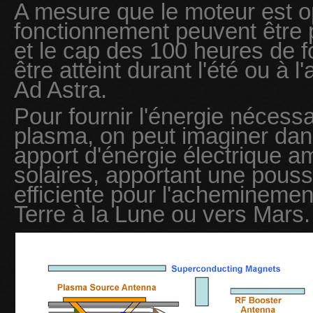
A mesure que le moteur est o
fonctionnement peuvent être 
et le cap des 100 heures de 
être atteint durant l'été ou à 
Ad Astra.
Pour fournir l'énergie nécessa
plasma, on peut imaginer da
apport d'énergie électrique 
solaires, apportant une pou
efficiente pour l'acheminemen
Terre à la Lune ou vers Mars.