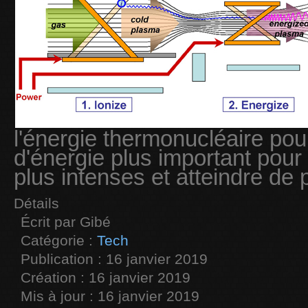
l'énergie thermonucléaire pou
d'énergie plus important pour
plus intenses et atteindre de 
Détails
Écrit par
Gibé
Catégorie :
Tech
Publication : 16 janvier 2019
Création : 16 janvier 2019
Mis à jour : 16 janvier 2019