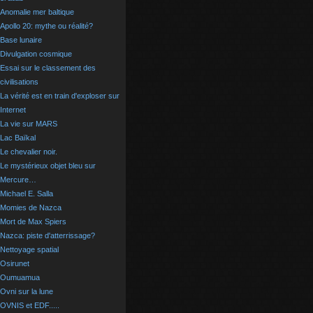
Anomalie mer baltique
Apollo 20: mythe ou réalité?
Base lunaire
Divulgation cosmique
Essai sur le classement des
civilisations
La vérité est en train d'exploser sur
Internet
La vie sur MARS
Lac Baïkal
Le chevalier noir.
Le mystérieux objet bleu sur
Mercure…
Michael E. Salla
Momies de Nazca
Mort de Max Spiers
Nazca: piste d'atterrissage?
Nettoyage spatial
Osirunet
Oumuamua
Ovni sur la lune
OVNIS et EDF.....