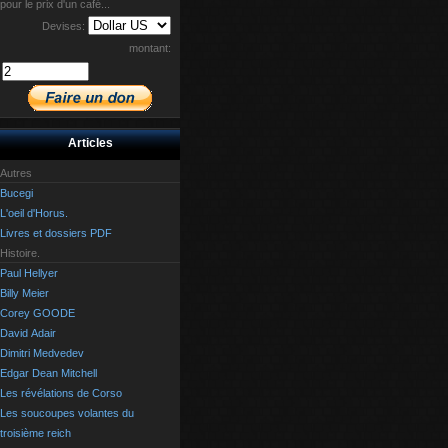
pour le prix d'un café...
Devises:
montant:
Articles
Autres
Bucegi
L'oeil d'Horus.
Livres et dossiers PDF
Histoire.
Paul Hellyer
Billy Meier
Corey GOODE
David Adair
Dimitri Medvedev
Edgar Dean Mitchell
Les révélations de Corso
Les soucoupes volantes du
troisième reich