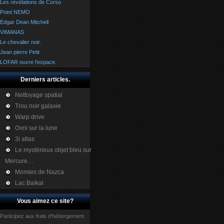
Les révélations de Corso
Point NEMO
Edgar Dean Mitchell
VIMANAS
Le chevalier noir.
Jean pierre Petit
LOFAR ouvre l'espace.
Derniers articles.
Nettoyage spatial
Trou noir galaxie
Warp drive
Ovni sur la lune
3i atlas
Le mystérieux objet bleu sur
Mercure…
Momies de Nazca
Lac Baïkal
Vous aimez ce site?
Participez aux frais d'hébergement