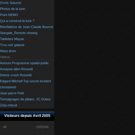
Ovnis Saturne
Photos de la lune.
Point NEMO
Qui a construit la lune ?
Révélations de Jean-Claude Bourret
Stargate_Remote viewing
Tablettes Mayas
Trou noir galaxie
Warp drive
Videos
Astrium Programme spatial public
Autopsie alien Roswell
Debris crash Roswell
Edgard Mitchell Top secret incident
Unmasked
Jean pierre Petit
Temoignages de pilotes: JC Duboc
Zeta reticuli
Visiteurs depuis Avril 2005
All
1582946