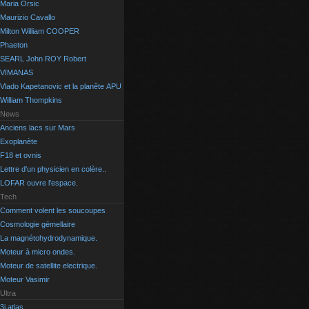
Maria Orsic
Maurizio Cavallo
Milton William COOPER
Phaeton
SEARL John ROY Robert
VIMANAS
Vlado Kapetanovic et la planête APU
William Thompkins
News
Anciens lacs sur Mars
Exoplanète
F18 et ovnis
Lettre d'un physicien en colère..
LOFAR ouvre l'espace.
Tech
Comment volent les soucoupes
Cosmologie gémellaire
La magnétohydrodynamique.
Moteur à micro ondes.
Moteur de satellite electrique.
Moteur Vasimir
Ultra
3i atlas