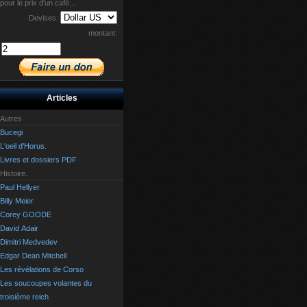
pour le prix d'un café...
Devises:
montant:
Articles
Autres
Bucegi
L'oeil d'Horus.
Livres et dossiers PDF
Histoire.
Paul Hellyer
Billy Meier
Corey GOODE
David Adair
Dimitri Medvedev
Edgar Dean Mitchell
Les révélations de Corso
Les soucoupes volantes du
troisième reich