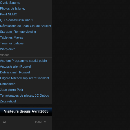
Ovnis Saturne
Photos de la lune.
Point NEMO
Qui a construit la lune ?
Révélations de Jean-Claude Bourret
Stargate_Remote viewing
Tablettes Mayas
Trou noir galaxie
Warp drive
Videos
Astrium Programme spatial public
Autopsie alien Roswell
Debris crash Roswell
Edgard Mitchell Top secret incident
Unmasked
Jean pierre Petit
Temoignages de pilotes: JC Duboc
Zeta reticuli
Visiteurs depuis Avril 2005
All
1582671