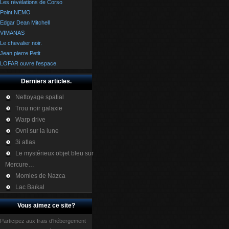
Les révélations de Corso
Point NEMO
Edgar Dean Mitchell
VIMANAS
Le chevalier noir.
Jean pierre Petit
LOFAR ouvre l'espace.
Derniers articles.
Nettoyage spatial
Trou noir galaxie
Warp drive
Ovni sur la lune
3i atlas
Le mystérieux objet bleu sur
Mercure…
Momies de Nazca
Lac Baïkal
Vous aimez ce site?
Participez aux frais d'hébergement