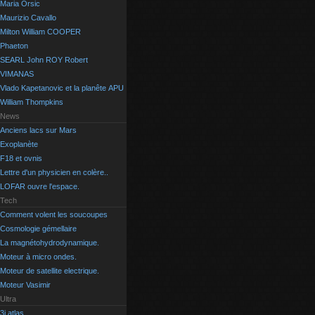
Maria Orsic
Maurizio Cavallo
Milton William COOPER
Phaeton
SEARL John ROY Robert
VIMANAS
Vlado Kapetanovic et la planête APU
William Thompkins
News
Anciens lacs sur Mars
Exoplanète
F18 et ovnis
Lettre d'un physicien en colère..
LOFAR ouvre l'espace.
Tech
Comment volent les soucoupes
Cosmologie gémellaire
La magnétohydrodynamique.
Moteur à micro ondes.
Moteur de satellite electrique.
Moteur Vasimir
Ultra
3i atlas