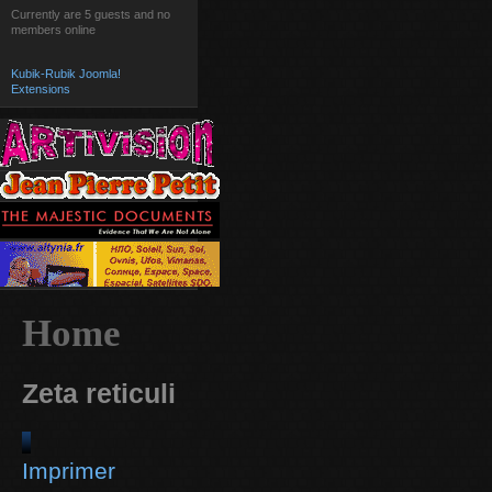
Currently are 5 guests and no
members online
Kubik-Rubik Joomla!
Extensions
Home
Zeta reticuli
Imprimer