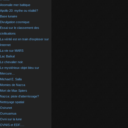
Anomalie mer baltique
Apollo 20: mythe ou réalité?
Base lunaire
Divulgation cosmique
Essai sur le classement des
civilisations
La vérité est en train d'exploser sur
Internet
La vie sur MARS
Lac Baïkal
Le chevalier noir.
Le mystérieux objet bleu sur
Mercure…
Michael E. Salla
Momies de Nazca
Mort de Max Spiers
Nazca: piste d'atterrissage?
Nettoyage spatial
Osirunet
Oumuamua
Ovni sur la lune
OVNIS et EDF.....