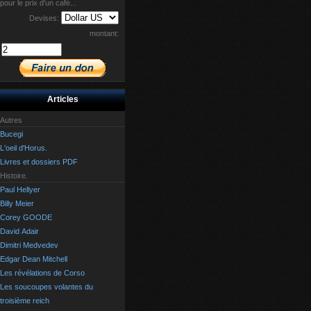
pour le prix d'un café...
Devises:
montant:
Articles
Autres
Bucegi
L'oeil d'Horus.
Livres et dossiers PDF
Histoire.
Paul Hellyer
Billy Meier
Corey GOODE
David Adair
Dimitri Medvedev
Edgar Dean Mitchell
Les révélations de Corso
Les soucoupes volantes du
troisième reich