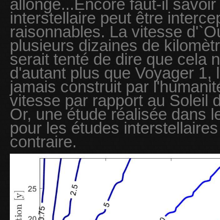
allongé...Encore faut-il savoir 
interstellaire peut être interc
raisonnables. La vitesse d'
plusieurs dizaines de kilomèt
serait tenté de dire que cela 
d'autant plus que Voyager 1, l
jamais construit par l'humani
vitesse par rapport au Soleil
Or, une étude réalisée dans le 
pour les études interstellaires
contraire.