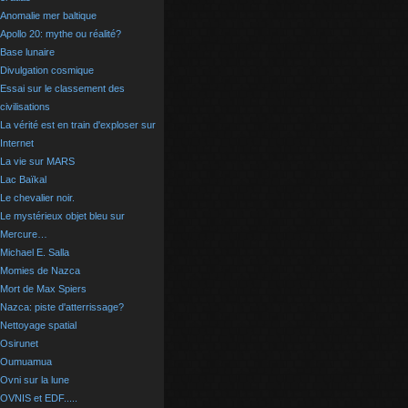
Anomalie mer baltique
Apollo 20: mythe ou réalité?
Base lunaire
Divulgation cosmique
Essai sur le classement des
civilisations
La vérité est en train d'exploser sur
Internet
La vie sur MARS
Lac Baïkal
Le chevalier noir.
Le mystérieux objet bleu sur
Mercure…
Michael E. Salla
Momies de Nazca
Mort de Max Spiers
Nazca: piste d'atterrissage?
Nettoyage spatial
Osirunet
Oumuamua
Ovni sur la lune
OVNIS et EDF.....