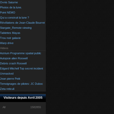
Ovnis Saturne
Photos de la lune.
Point NEMO
Qui a construit la lune ?
Révélations de Jean-Claude Bourret
Stargate_Remote viewing
Tablettes Mayas
Trou noir galaxie
Warp drive
Videos
Astrium Programme spatial public
Autopsie alien Roswell
Debris crash Roswell
Edgard Mitchell Top secret incident
Unmasked
Jean pierre Petit
Temoignages de pilotes: JC Duboc
Zeta reticuli
Visiteurs depuis Avril 2005
All
1582855