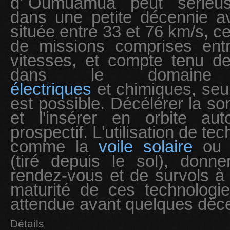
d'`Oumuamua peut sérieus
dans une petite décennie a
située entre 33 et 76 km/s, c
de missions comprises ent
vitesses, et compte tenu de
dans le domai
électriques
et chimiques, seul
est possible. Décélérer la son
et l'insérer en orbite au
prospectif. L'utilisation de t
comme la
voile solaire
ou l
(tiré depuis le sol), donne
rendez-vous et de survols à 
maturité de ces technologie
attendue avant quelques déc
Détails