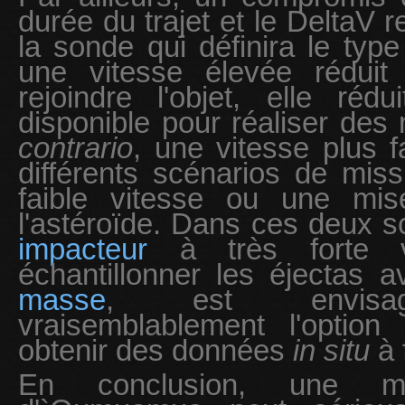
durée du trajet et le DeltaV r
la sonde qui définira le type
une vitesse élevée réduit
rejoindre l'objet, elle ré
disponible pour réaliser des
contrario
, une vitesse plus f
différents scénarios de mis
faible vitesse ou une m
l'astéroïde. Dans ces deux scé
impacteur
à très forte v
échantillonner les éjectas
masse
, est envisag
vraisemblablement l'option
obtenir des données
in situ
à 
En conclusion, une mi