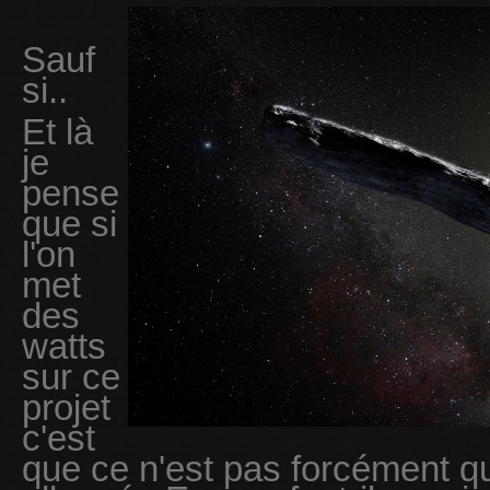
Sauf
si..
Et là
je
pense
que si
l'on
met
des
watts
sur ce
projet
c'est
que ce n'est pas forcément q