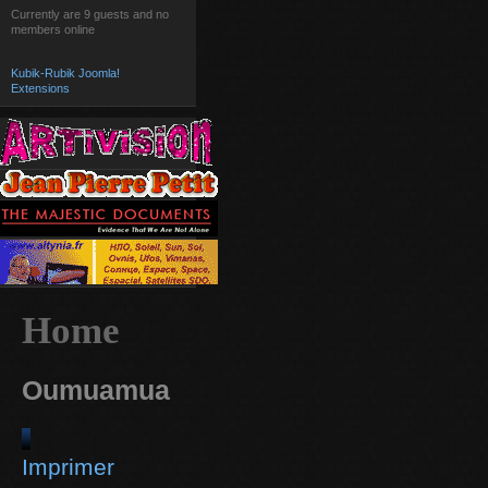
Currently are 9 guests and no
members online
Kubik-Rubik Joomla!
Extensions
Home
Oumuamua
Imprimer