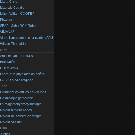
Maria Orsic
Maurizio Cavallo
Milton William COOPER
Phaeton
SEARL John ROY Robert
VIMANAS
Vlado Kapetanovic et la planête APU
William Thompkins
News
Anciens lacs sur Mars
Exoplanète
F18 et ovnis
Lettre d'un physicien en colère..
LOFAR ouvre l'espace.
Tech
Comment volent les soucoupes
Cosmologie gémellaire
La magnétohydrodynamique.
Moteur à micro ondes.
Moteur de satellite electrique.
Moteur Vasimir
Ultra
3i atlas