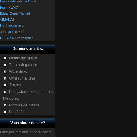
Les révélations de Corso
Point NEMO
Edgar Dean Mitchell
VIMANAS
Le chevalier noir.
Jean pierre Petit
LOFAR ouvre l'espace.
Derniers articles.
Nettoyage spatial
Trou noir galaxie
Warp drive
Ovni sur la lune
3i atlas
Le mystérieux objet bleu sur
Mercure…
Momies de Nazca
Lac Baïkal
Vous aimez ce site?
Participez aux frais d'hébergement