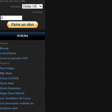
pour le prix d'un café...
Devises:
montant:
Articles
Autres
Bucegi
L'oeil d'Horus.
Livres et dossiers PDF
Histoire.
Paul Hellyer
Billy Meier
Corey GOODE
David Adair
Dimitri Medvedev
Edgar Dean Mitchell
Les révélations de Corso
Les soucoupes volantes du
troisième reich