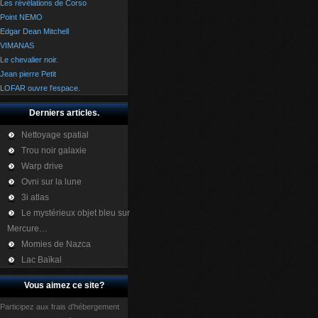
Les révélations de Corso
Point NEMO
Edgar Dean Mitchell
VIMANAS
Le chevalier noir.
Jean pierre Petit
LOFAR ouvre l'espace.
Derniers articles.
Nettoyage spatial
Trou noir galaxie
Warp drive
Ovni sur la lune
3i atlas
Le mystérieux objet bleu sur
Mercure…
Momies de Nazca
Lac Baïkal
Vous aimez ce site?
Participez aux frais d'hébergement