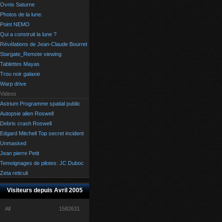
Ovnis Saturne
Photos de la lune.
Point NEMO
Qui a construit la lune ?
Révélations de Jean-Claude Bourret
Stargate_Remote viewing
Tablettes Mayas
Trou noir galaxie
Warp drive
Videos
Astrium Programme spatial public
Autopsie alien Roswell
Debris crash Roswell
Edgard Mitchell Top secret incident
Unmasked
Jean pierre Petit
Temoignages de pilotes: JC Duboc
Zeta reticuli
Visiteurs depuis Avril 2005
All
1582631