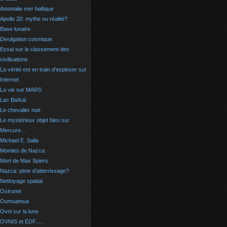
Anomalie mer baltique
Apollo 20: mythe ou réalité?
Base lunaire
Divulgation cosmique
Essai sur le classement des
civilisations
La vérité est en train d'exploser sur
Internet
La vie sur MARS
Lac Baïkal
Le chevalier noir.
Le mystérieux objet bleu sur
Mercure…
Michael E. Salla
Momies de Nazca
Mort de Max Spiers
Nazca: piste d'atterrissage?
Nettoyage spatial
Osirunet
Oumuamua
Ovni sur la lune
OVNIS et EDF.....