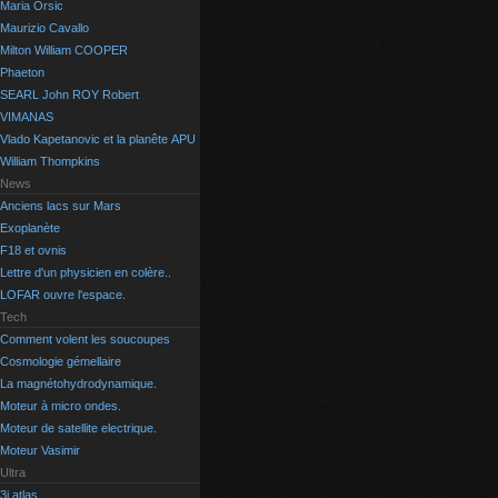
Maria Orsic
Maurizio Cavallo
Milton William COOPER
Phaeton
SEARL John ROY Robert
VIMANAS
Vlado Kapetanovic et la planête APU
William Thompkins
News
Anciens lacs sur Mars
Exoplanète
F18 et ovnis
Lettre d'un physicien en colère..
LOFAR ouvre l'espace.
Tech
Comment volent les soucoupes
Cosmologie gémellaire
La magnétohydrodynamique.
Moteur à micro ondes.
Moteur de satellite electrique.
Moteur Vasimir
Ultra
3i atlas